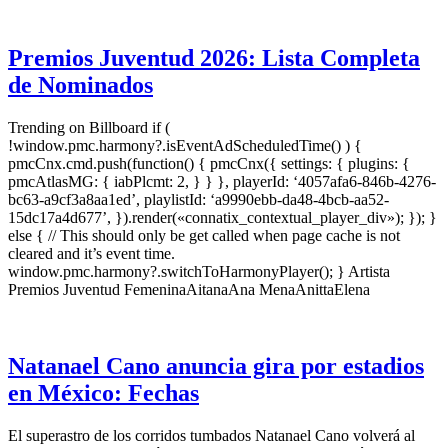
Premios Juventud 2026: Lista Completa
de Nominados
Trending on Billboard if (
!window.pmc.harmony?.isEventAdScheduledTime() ) {
pmcCnx.cmd.push(function() { pmcCnx({ settings: { plugins: {
pmcAtlasMG: { iabPlcmt: 2, } } }, playerId: ‘4057afa6-846b-4276-
bc63-a9cf3a8aa1ed’, playlistId: ‘a9990ebb-da48-4bcb-aa52-
15dc17a4d677’, }).render(«connatix_contextual_player_div»); }); }
else { // This should only be get called when page cache is not
cleared and it’s event time.
window.pmc.harmony?.switchToHarmonyPlayer(); } Artista
Premios Juventud FemeninaAitanaAna MenaAnittaElena
Natanael Cano anuncia gira por estadios
en México: Fechas
El superastro de los corridos tumbados Natanael Cano volverá al