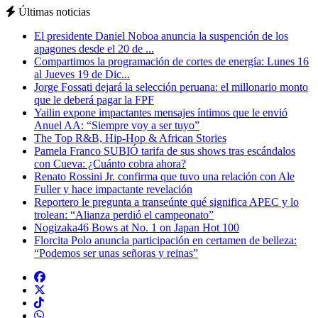
Últimas noticias
El presidente Daniel Noboa anuncia la suspención de los
apagones desde el 20 de ...
Compartimos la programación de cortes de energía: Lunes 16
al Jueves 19 de Dic...
Jorge Fossati dejará la selección peruana: el millonario monto
que le deberá pagar la FPF
Yailin expone impactantes mensajes íntimos que le envió
Anuel AA: “Siempre voy a ser tuyo”
The Top R&B, Hip-Hop & African Stories
Pamela Franco SUBIÓ tarifa de sus shows tras escándalos
con Cueva: ¿Cuánto cobra ahora?
Renato Rossini Jr. confirma que tuvo una relación con Ale
Fuller y hace impactante revelación
Reportero le pregunta a transeúnte qué significa APEC y lo
trolean: “Alianza perdió el campeonato”
Nogizaka46 Bows at No. 1 on Japan Hot 100
Florcita Polo anuncia participación en certamen de belleza:
“Podemos ser unas señoras y reinas”