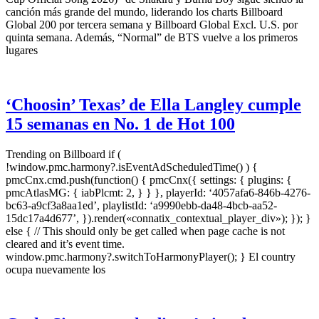
canción más grande del mundo, liderando los charts Billboard
Global 200 por tercera semana y Billboard Global Excl. U.S. por
quinta semana. Además, “Normal” de BTS vuelve a los primeros
lugares
‘Choosin’ Texas’ de Ella Langley cumple
15 semanas en No. 1 de Hot 100
Trending on Billboard if (
!window.pmc.harmony?.isEventAdScheduledTime() ) {
pmcCnx.cmd.push(function() { pmcCnx({ settings: { plugins: {
pmcAtlasMG: { iabPlcmt: 2, } } }, playerId: ‘4057afa6-846b-4276-
bc63-a9cf3a8aa1ed’, playlistId: ‘a9990ebb-da48-4bcb-aa52-
15dc17a4d677’, }).render(«connatix_contextual_player_div»); }); }
else { // This should only be get called when page cache is not
cleared and it’s event time.
window.pmc.harmony?.switchToHarmonyPlayer(); } El country
ocupa nuevamente los