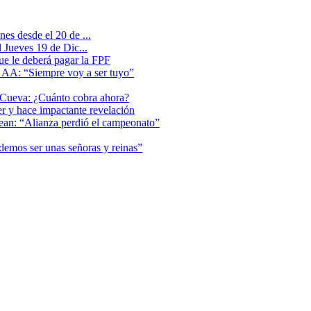
es desde el 20 de ...
 Jueves 19 de Dic...
que le deberá pagar la FPF
l AA: “Siempre voy a ser tuyo”
 Cueva: ¿Cuánto cobra ahora?
er y hace impactante revelación
lean: “Alianza perdió el campeonato”
odemos ser unas señoras y reinas”