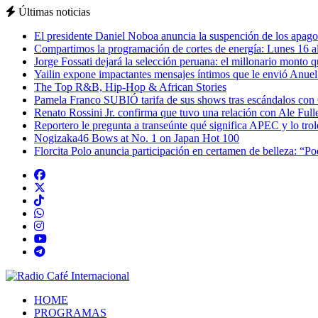
Últimas noticias
El presidente Daniel Noboa anuncia la suspención de los apagon
Compartimos la programación de cortes de energía: Lunes 16 al
Jorge Fossati dejará la selección peruana: el millonario monto 
Yailin expone impactantes mensajes íntimos que le envió Anue
The Top R&B, Hip-Hop & African Stories
Pamela Franco SUBIÓ tarifa de sus shows tras escándalos con
Renato Rossini Jr. confirma que tuvo una relación con Ale Full
Reportero le pregunta a transeúnte qué significa APEC y lo tro
Nogizaka46 Bows at No. 1 on Japan Hot 100
Florcita Polo anuncia participación en certamen de belleza: “P
HOME
PROGRAMAS