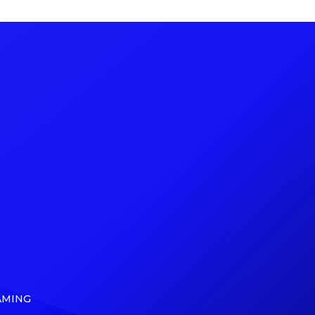
y
febrero. Este trabajo marca el fin de
te
una espera de diez años desde su
ada sin
último disco solista, 24K Magic
ción
(2016). El álbum ya se encuentra
18) y
disponible para reserva en su sitio
xige,
oficial, acompañado de […]
AMING