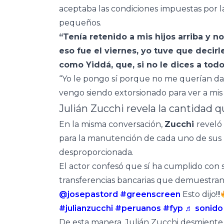
aceptaba las condiciones
impuestas por l
pequeños.
“Tenía retenido a mis hijos arriba y no 
eso fue el viernes, yo tuve que decir
como Yiddá, que, si no le dices a tod
“Yo le pongo sí porque no me querían dar
vengo siendo extorsionado para ver a mis hij
Julián Zucchi revela la cantidad q
En la misma conversación,
Zucchi
reveló
para la manutención de cada uno de sus 
desproporcionada.
El actor confesó que sí ha cumplido con
transferencias bancarias que demuestran
@josepastord
#greenscreen
Esto dijo!!!
#julianzucchi
#peruanos
#fyp
♬ sonido 
De esta manera, Julián Zucchi desmiente