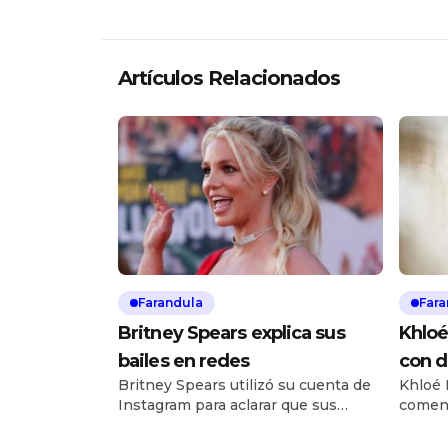
Artículos Relacionados
Farandula
Fara
Britney Spears explica sus
Khloé
bailes en redes
con d
Britney Spears utilizó su cuenta de
Khloé 
corpo
Instagram para aclarar que sus
coment
trata
frecuentes y criticados videos de
de ser
baile son, en realidad, un ritual de
median