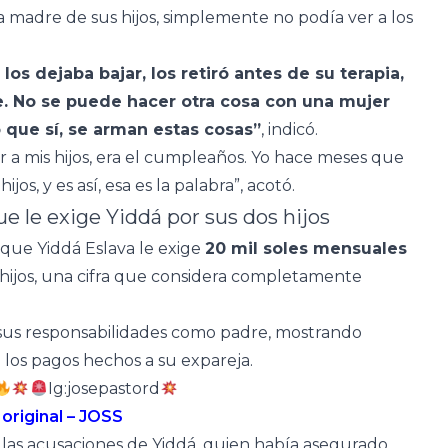
a madre de sus hijos, simplemente no podía ver a los
los dejaba bajar, los retiró antes de su terapia,
le. No se puede hacer otra cosa con una mujer
o que sí, se arman estas cosas”
, indicó.
 a mis hijos, era el cumpleaños. Yo hace meses que
os, y es así, esa es la palabra”, acotó.
ue le exige Yiddá por sus dos hijos
 que Yiddá Eslava le exige
20 mil soles mensuales
hijos, una cifra que considera completamente
 sus responsabilidades como padre, mostrando
 los pagos hechos a su expareja.
Ig:josepastord
original – JOSS
 las acusaciones de Yiddá, quien había asegurado