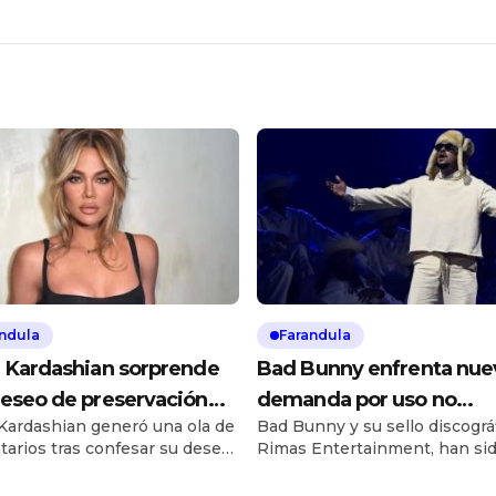
ndula
Farandula
 Kardashian sorprende
Bad Bunny enfrenta nue
eseo de preservación
demanda por uso no
Kardashian generó una ola de
Bad Bunny y su sello discográf
ral y revela sus
autorizado de voz
arios tras confesar su deseo
Rimas Entertainment, han si
mientos estéticos
 congelada y preservada
demandados por 16 millones 
te técnicas de criónica.
dólares por el presunto uso n