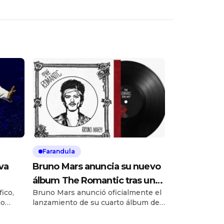
Farandula
va
Bruno Mars anuncia su nuevo
álbum The Romantic tras una
ico,
Bruno Mars anunció oficialmente el
década sin material solista
do
lanzamiento de su cuarto álbum de
de
estudio, titulado The Romantic,
o
programado para el próximo 27 de