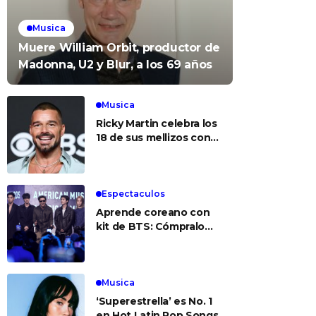
Musica
Muere William Orbit, productor de
Madonna, U2 y Blur, a los 69 años
Musica
Ricky Martin celebra los
18 de sus mellizos con
foto del recuerdo
Espectaculos
Aprende coreano con
kit de BTS: Cómpralo
aquí
Musica
‘Superestrella’ es No. 1
en Hot Latin Pop Songs