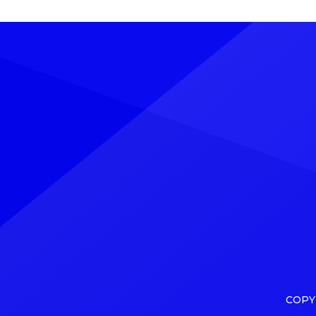
sanación personal. La artista explicó
Durant
que estos movimientos le permiten
Wonder
sanar traumas físicos y emocionales
expres
derivados de años de escrutinio
enveje
público. Con una frase contundente,
vivir m
afirmó que, aunque a veces sus
declar
publicaciones […]
propia
COPY