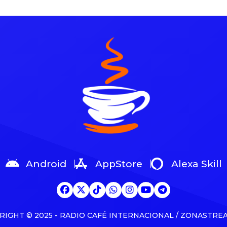
e su programa Khloé In
autorizado de la voz de Tainal
 Land, la empresaria
Serrano Rivera. La demandan
ó su interés por desafiar el
sostiene que su voz fue utiliz
cimiento con el objetivo de
consentimiento ni compensa
ás de un siglo. Esta
en los temas «Solo de mí» (20
ación surge, según sus
«EoO» (2025). Serrano Rivera e
s palabras, de la inmensa […]
además […]
Android
AppStore
Alexa Skill
RIGHT © 2025 - RADIO CAFÉ INTERNACIONAL / ZONASTRE