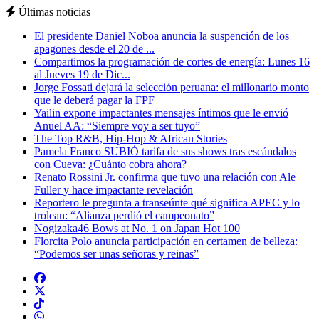
Últimas noticias
El presidente Daniel Noboa anuncia la suspención de los
apagones desde el 20 de ...
Compartimos la programación de cortes de energía: Lunes 16
al Jueves 19 de Dic...
Jorge Fossati dejará la selección peruana: el millonario monto
que le deberá pagar la FPF
Yailin expone impactantes mensajes íntimos que le envió
Anuel AA: “Siempre voy a ser tuyo”
The Top R&B, Hip-Hop & African Stories
Pamela Franco SUBIÓ tarifa de sus shows tras escándalos
con Cueva: ¿Cuánto cobra ahora?
Renato Rossini Jr. confirma que tuvo una relación con Ale
Fuller y hace impactante revelación
Reportero le pregunta a transeúnte qué significa APEC y lo
trolean: “Alianza perdió el campeonato”
Nogizaka46 Bows at No. 1 on Japan Hot 100
Florcita Polo anuncia participación en certamen de belleza:
“Podemos ser unas señoras y reinas”