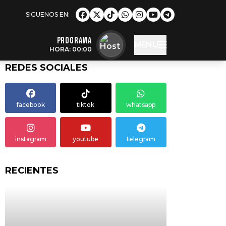
Programa
MENU
HORA: 00:00
REDES SOCIALES
facebook
tiktok
whatsapp
instagram
youtube
telegram
RECIENTES