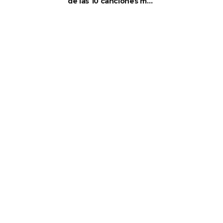
de las 10 canciones más
populares de hoy