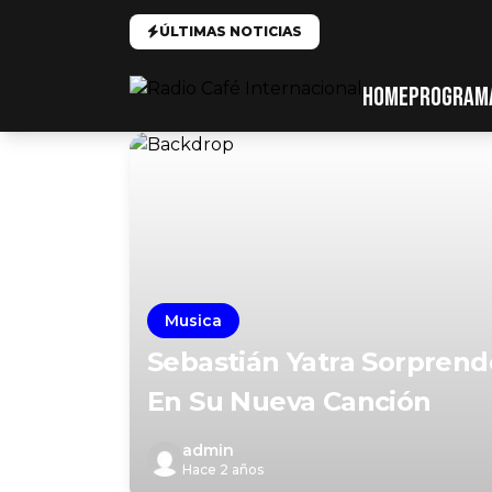
ÚLTIMAS NOTICIAS
HOME
PROGRAM
Musica
Sebastián Yatra Sorprende 
En Su Nueva Canción
admin
Hace 2 años