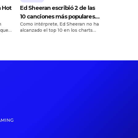
n Hot
Ed Sheeran escribió 2 de las
10 canciones más populares
n
Como intérprete, Ed Sheeran no ha
de hoy
 que
alcanzado el top 10 en los charts
 Pop
globales de Billboard en más de un
to. La
año y no ha liderado la lista desde
lbum
2021. Pero como compositor,
ién
encabeza y cierra el top 10 de esta
n nuevo
semana del Billboard Global 200
p
(con fecha del 8 de agosto) con
[…]
créditos como coautor. […]
AMING