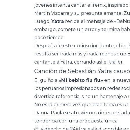
jóvenes intenta cantar el remix, inspirad
Martín Vizcarra y su presunta amante, Zul
Luego,
Yatra
recibe el mensaje de «Bebita
embargo, comete un error y termina hab
poco tiempo.
Después de este curioso incidente, el int
resulta ser nada más y nada menos que Ba
cantante a Yatra, cerrando así el tráiler.
Canción de Sebastián Yatra causó
El guiño a
«Mi bebito fiu fiu»
en la nuev
los peruanos impresionados en redes socia
divertida referencia, sino un homenaje a 
No es la primera vez que este tema es ut
Danna Paola se atrevieron a interpretarla,
tendencia con una propuesta única.
¡El videoclip de
2AM
ya está disponible en