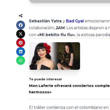
Sebastián Yatra
y
Bad Gyal
emocionaron 
colaboración,
2AM
.
Los artistas dejaron a 
con
«Mi bebito fiu fiu»
, la exitosa parodi
Te puede interesar
Mon Laferte ofrecerá conciertos compl
hermosos»
El tráiler comienza con el colombiano e