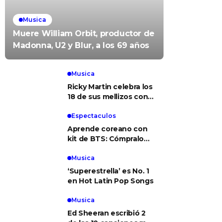
Musica
Muere William Orbit, productor de
Madonna, U2 y Blur, a los 69 años
Musica
Ricky Martin celebra los
18 de sus mellizos con
foto del recuerdo
Espectaculos
Aprende coreano con
kit de BTS: Cómpralo
aquí
Musica
‘Superestrella’ es No. 1
en Hot Latin Pop Songs
Musica
Ed Sheeran escribió 2