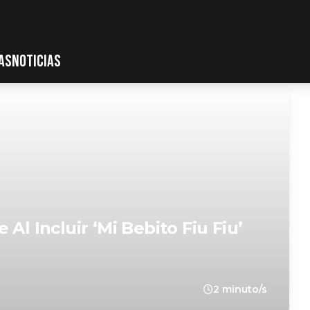
AS
NOTICIAS
Al Incluir ‘Mi Bebito Fiu Fiu’
2 minuto/s