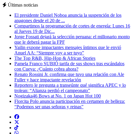
Últimas noticias
El presidente Daniel Noboa anuncia la suspención de los
apagones desde el 20 de ...
Compartimos la programación de cortes de energía: Lunes 16
al Jueves 19 de Dic...
Jorge Fossati dejará la selección peruana: el millonario monto
que le deberá pagar la FPF
Yailin expone impactantes mensajes íntimos que le envió
Anuel AA: “Siempre voy a ser tuyo”
The Top R&B, Hip-Hop & African Stories
Pamela Franco SUBIÓ tarifa de sus shows tras escándalos
con Cueva: ¿Cuánto cobra ahora?
Renato Rossini Jr. confirma que tuvo una relación con Ale
Fuller y hace impactante revelación
Reportero le pregunta a transeúnte qué significa APEC y lo
trolean: “Alianza perdió el campeonato”
Nogizaka46 Bows at No. 1 on Japan Hot 100
Florcita Polo anuncia participación en certamen de belleza:
“Podemos ser unas señoras y reinas”