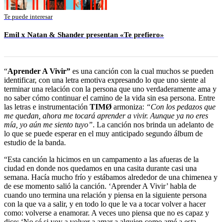
Te puede interesar
Emil x Natan & Shander presentan «Te prefiero»
“
Aprender A Vivir”
es una canción con la cual muchos se pueden
identificar, con una letra emotiva expresando lo que uno siente al
terminar una relación con la persona que uno verdaderamente ama y
no saber cómo continuar el camino de la vida sin esa persona. Entre
las letras e instrumentación
TIMØ
armoniza:
“Con los pedazos que
me quedan, ahora me tocará aprender a vivir. Aunque ya no eres
mía, yo aún me siento tuyo”
. La canción nos brinda un adelanto de
lo que se puede esperar en el muy anticipado segundo álbum de
estudio de la banda.
“​​Esta canción la hicimos en un campamento a las afueras de la
ciudad en donde nos quedamos en una casita durante casi una
semana. Hacía mucho frío y estábamos alrededor de una chimenea y
de ese momento salió la canción. ‘Aprender A Vivir’ habla de
cuando uno termina una relación y piensa en la siguiente persona
con la que va a salir, y en todo lo que le va a tocar volver a hacer
como: volverse a enamorar. A veces uno piensa que no es capaz y
dice: ‘No sé si voy a volver a amar a alguien como amé a esta