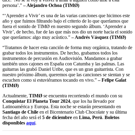
persona’.”
– Alejandro Ochoa (TIMØ)
“‘Aprender a Vivir’ es una de las varias canciones que hicimos este
año y que fuimos filtrando bajo el criterio de lo que queríamos que
fuera el sonido de TIMØ en nuestro segundo álbum. ‘Aprender a
Vivir’, de hecho, fue de las que más nos dio un norte hacia el sonido
que queríamos: algo muy acústico.”
– Andrés Vásquez (TIMØ)
“Tratamos de hacer esta canción de forma muy orgánica, tratando de
grabar todos los instrumentos. De hecho, grabamos todos los
instrumentos de percusión en Audiovisión. Mandamos a grabar
también unos cajones en España con Catumba y las palmas. Las
guitarras las grabó Daniel Uribe, que es un gran guitarrista. Con
nuestro próximo álbum, queremos que las canciones se sientan y se
escuchen como si estuviéramos tocando en vivo.”
– Felipe Galat
(TIMØ)
Actualmente,
TIMØ
se encuentra recorriendo el mundo con su
Conquistar El Planeta Tour 2024
, que los ha llevado por
Latinoamérica y Europa. Esta noche se estarán presentando en
Santiago de Chile
en el Bicentenario Club Chocolate y su última
fecha del año será el
5 de diciembre
en
Lima, Perú
.
Boletos
disponibles
aquí
.