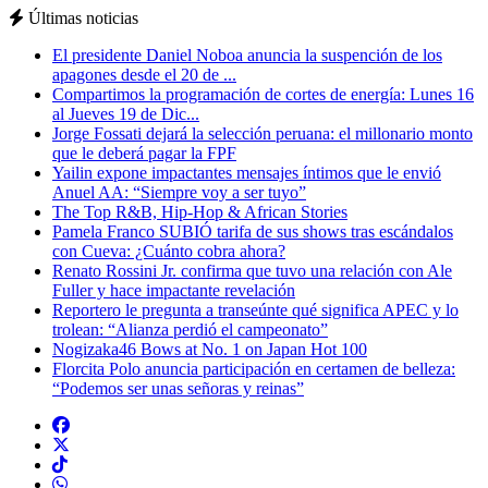
Últimas noticias
El presidente Daniel Noboa anuncia la suspención de los
apagones desde el 20 de ...
Compartimos la programación de cortes de energía: Lunes 16
al Jueves 19 de Dic...
Jorge Fossati dejará la selección peruana: el millonario monto
que le deberá pagar la FPF
Yailin expone impactantes mensajes íntimos que le envió
Anuel AA: “Siempre voy a ser tuyo”
The Top R&B, Hip-Hop & African Stories
Pamela Franco SUBIÓ tarifa de sus shows tras escándalos
con Cueva: ¿Cuánto cobra ahora?
Renato Rossini Jr. confirma que tuvo una relación con Ale
Fuller y hace impactante revelación
Reportero le pregunta a transeúnte qué significa APEC y lo
trolean: “Alianza perdió el campeonato”
Nogizaka46 Bows at No. 1 on Japan Hot 100
Florcita Polo anuncia participación en certamen de belleza:
“Podemos ser unas señoras y reinas”