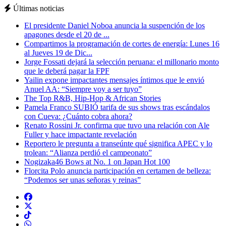
Últimas noticias
El presidente Daniel Noboa anuncia la suspención de los
apagones desde el 20 de ...
Compartimos la programación de cortes de energía: Lunes 16
al Jueves 19 de Dic...
Jorge Fossati dejará la selección peruana: el millonario monto
que le deberá pagar la FPF
Yailin expone impactantes mensajes íntimos que le envió
Anuel AA: “Siempre voy a ser tuyo”
The Top R&B, Hip-Hop & African Stories
Pamela Franco SUBIÓ tarifa de sus shows tras escándalos
con Cueva: ¿Cuánto cobra ahora?
Renato Rossini Jr. confirma que tuvo una relación con Ale
Fuller y hace impactante revelación
Reportero le pregunta a transeúnte qué significa APEC y lo
trolean: “Alianza perdió el campeonato”
Nogizaka46 Bows at No. 1 on Japan Hot 100
Florcita Polo anuncia participación en certamen de belleza:
“Podemos ser unas señoras y reinas”