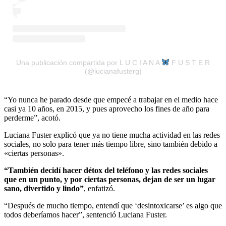
Una publicación compartida por L U C I A N A
F U S T E R
(@lucianafusterg)
“Yo nunca he parado desde que empecé a trabajar en el medio hace
casi ya 10 años, en 2015, y pues aprovecho los fines de año para
perderme”, acotó.
Luciana Fuster explicó que ya no tiene mucha actividad en las redes
sociales, no solo para tener más tiempo libre, sino también debido a
«ciertas personas».
“También decidí hacer détox del teléfono y las redes sociales
que en un punto, y por ciertas personas, dejan de ser un lugar
sano, divertido y lindo”
, enfatizó.
“Después de mucho tiempo, entendí que ‘desintoxicarse’ es algo que
todos deberíamos hacer”, sentenció Luciana Fuster.