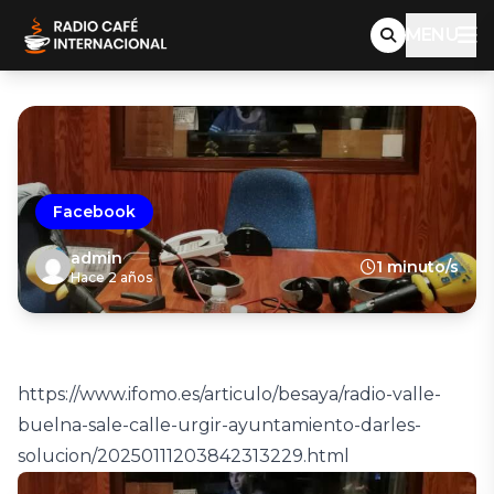
MENU
Facebook
admin
1 minuto/s
Hace 2 años
https://www.ifomo.es/articulo/besaya/radio-valle-
buelna-sale-calle-urgir-ayuntamiento-darles-
solucion/20250111203842313229.html