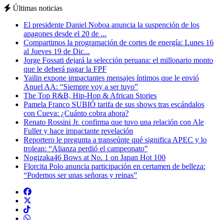
Últimas noticias
El presidente Daniel Noboa anuncia la suspención de los
apagones desde el 20 de ...
Compartimos la programación de cortes de energía: Lunes 16
al Jueves 19 de Dic...
Jorge Fossati dejará la selección peruana: el millonario monto
que le deberá pagar la FPF
Yailin expone impactantes mensajes íntimos que le envió
Anuel AA: “Siempre voy a ser tuyo”
The Top R&B, Hip-Hop & African Stories
Pamela Franco SUBIÓ tarifa de sus shows tras escándalos
con Cueva: ¿Cuánto cobra ahora?
Renato Rossini Jr. confirma que tuvo una relación con Ale
Fuller y hace impactante revelación
Reportero le pregunta a transeúnte qué significa APEC y lo
trolean: “Alianza perdió el campeonato”
Nogizaka46 Bows at No. 1 on Japan Hot 100
Florcita Polo anuncia participación en certamen de belleza:
“Podemos ser unas señoras y reinas”