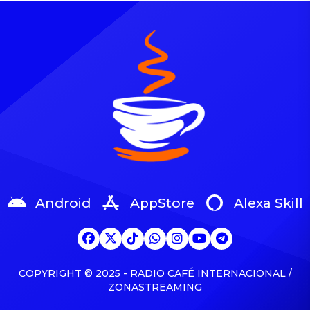
vehículo de transporte
pesado se precipitó a un
abismo, provocando la
muerte de un ciudadano.
Organismos de socorro
acudieron al lugar y
lograron rescatar el cuerpo
sin vida. Source
Android
AppStore
Alexa Skill
COPYRIGHT © 2025 - RADIO CAFÉ INTERNACIONAL /
ZONASTREAMING