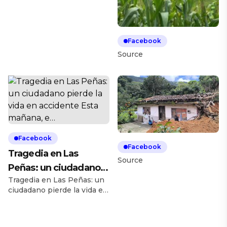
Facebook
Source
Facebook
Facebook
Tragedia en Las
Source
Peñas: un ciudadano
Tragedia en Las Peñas: un
pierde la vida en
ciudadano pierde la vida en
accidente Esta
accidente 👉 Esta mañana,
mañana, e…
en el barrio Las Peñas del
cantón Olmedo, un