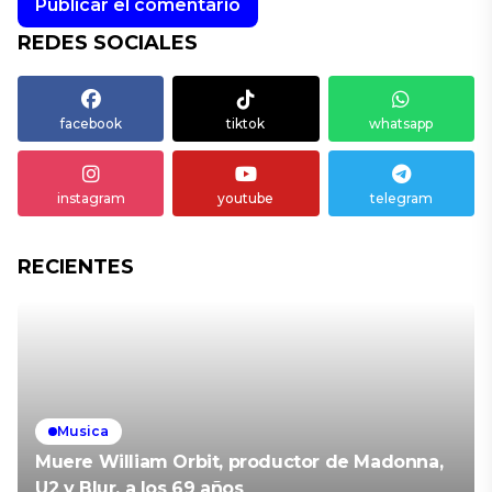
REDES SOCIALES
facebook
tiktok
whatsapp
instagram
youtube
telegram
RECIENTES
Musica
Muere William Orbit, productor de Madonna,
U2 y Blur, a los 69 años