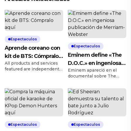
Espectaculos
Espectaculos
Aprende coreano con
Eminem define «The
kit de BTS: Cómpralo
D.O.C.» en ingeniosa
All products and services
aquí
featured are independently
Eminem apareció en el
publicación de
chosen by editors.
documental sobre The
Merriam-Webster
However, Billboard may
D.O.C. en 2022, y un clip en
receive a commission on
el que rapea rápidamente
orders placed through its
las letras del rapero de la
retail links, and the retailer
costa oeste se hizo viral.
may receive certain
Cuatro años después, el
auditable data for
diccionario Merriam-
accounting purposes. El K-
Webster utilizó
pop ha pasado de ser un
inteligentemente el clip de
Espectaculos
Espectaculos
género musical regional a
Eminem el jueves (6 de