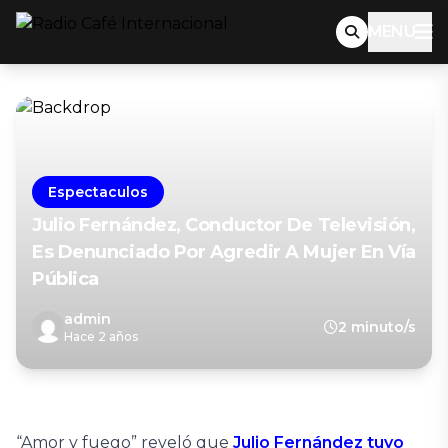
MENU
Espectaculos
Julio Fernández, Conductor De Televisión,
Es Denunciado Por Agredir A Mujer En Vía
Pública
admin
2 minuto/s
Hace 2 años
“Amor y fuego” reveló que
Julio Fernández tuvo