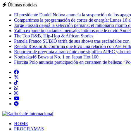
Últimas noticias
El presidente Daniel Noboa anuncia la suspención de los apagon
Compartimos la programación de cortes de energía: Lunes 16 al
Jorge Fossati dejará la selección peruana: el millonario monto 
Yailin expone impactantes mensajes íntimos que le envió Anue
The Top R&B, Hip-Hop & African Stories
Pamela Franco SUBIÓ tarifa de sus shows tras escándalos con
Renato Rossini Jr. confirma que tuvo una relación con Ale Full
Reportero le pregunta a transeúnte qué significa APEC y lo tro
Nogizaka46 Bows at No. 1 on Japan Hot 100
Florcita Polo anuncia participación en certamen de belleza: “P
HOME
PROGRAMAS