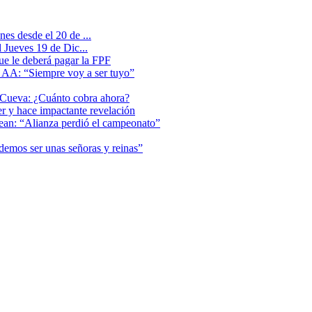
es desde el 20 de ...
 Jueves 19 de Dic...
que le deberá pagar la FPF
l AA: “Siempre voy a ser tuyo”
 Cueva: ¿Cuánto cobra ahora?
er y hace impactante revelación
lean: “Alianza perdió el campeonato”
odemos ser unas señoras y reinas”