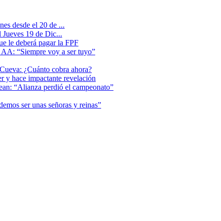
es desde el 20 de ...
 Jueves 19 de Dic...
que le deberá pagar la FPF
l AA: “Siempre voy a ser tuyo”
 Cueva: ¿Cuánto cobra ahora?
er y hace impactante revelación
lean: “Alianza perdió el campeonato”
odemos ser unas señoras y reinas”