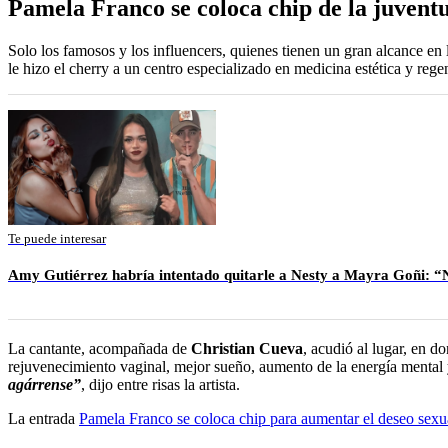
Pamela Franco se coloca chip de la juvent
Solo los famosos y los influencers, quienes tienen un gran alcance en 
le hizo el cherry a un centro especializado en medicina estética y reg
Te puede interesar
Amy Gutiérrez habría intentado quitarle a Nesty a Mayra Goñi: “N
La cantante, acompañada de
Christian Cueva
, acudió al lugar, en d
rejuvenecimiento vaginal, mejor sueño, aumento de la energía mental y 
agárrense”
, dijo entre risas la artista.
La entrada
Pamela Franco se coloca chip para aumentar el deseo sexu