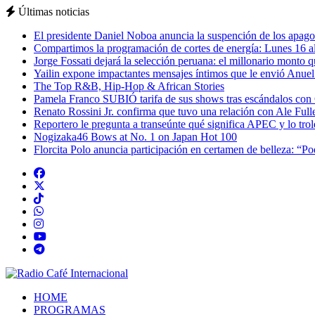
Últimas noticias
El presidente Daniel Noboa anuncia la suspención de los apagon
Compartimos la programación de cortes de energía: Lunes 16 al
Jorge Fossati dejará la selección peruana: el millonario monto 
Yailin expone impactantes mensajes íntimos que le envió Anue
The Top R&B, Hip-Hop & African Stories
Pamela Franco SUBIÓ tarifa de sus shows tras escándalos con
Renato Rossini Jr. confirma que tuvo una relación con Ale Full
Reportero le pregunta a transeúnte qué significa APEC y lo tro
Nogizaka46 Bows at No. 1 on Japan Hot 100
Florcita Polo anuncia participación en certamen de belleza: “P
HOME
PROGRAMAS