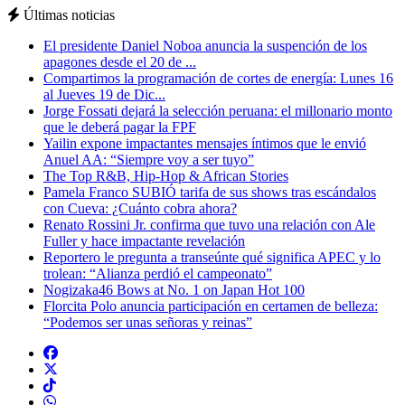
Últimas noticias
El presidente Daniel Noboa anuncia la suspención de los
apagones desde el 20 de ...
Compartimos la programación de cortes de energía: Lunes 16
al Jueves 19 de Dic...
Jorge Fossati dejará la selección peruana: el millonario monto
que le deberá pagar la FPF
Yailin expone impactantes mensajes íntimos que le envió
Anuel AA: “Siempre voy a ser tuyo”
The Top R&B, Hip-Hop & African Stories
Pamela Franco SUBIÓ tarifa de sus shows tras escándalos
con Cueva: ¿Cuánto cobra ahora?
Renato Rossini Jr. confirma que tuvo una relación con Ale
Fuller y hace impactante revelación
Reportero le pregunta a transeúnte qué significa APEC y lo
trolean: “Alianza perdió el campeonato”
Nogizaka46 Bows at No. 1 on Japan Hot 100
Florcita Polo anuncia participación en certamen de belleza:
“Podemos ser unas señoras y reinas”