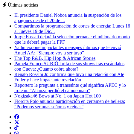
Últimas noticias
El presidente Daniel Noboa anuncia la suspención de los
apagones desde el 20 de ...
Compartimos la programación de cortes de energía: Lunes 16
al Jueves 19 de Dic...
Jorge Fossati dejará la selección peruana: el millonario monto
que le deberá pagar la FPF
Yailin expone impactantes mensajes íntimos que le envió
Anuel AA: “Siempre voy a ser tuyo”
The Top R&B, Hip-Hop & African Stories
Pamela Franco SUBIÓ tarifa de sus shows tras escándalos
con Cueva: ¿Cuánto cobra ahora?
Renato Rossini Jr. confirma que tuvo una relación con Ale
Fuller y hace impactante revelación
Reportero le pregunta a transeúnte qué significa APEC y lo
trolean: “Alianza perdió el campeonato”
Nogizaka46 Bows at No. 1 on Japan Hot 100
Florcita Polo anuncia participación en certamen de belleza:
“Podemos ser unas señoras y reinas”