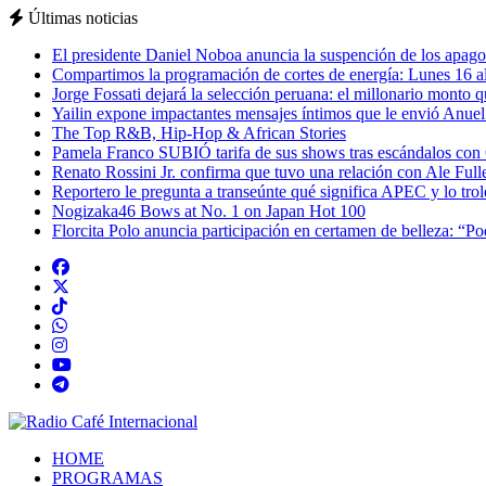
Últimas noticias
El presidente Daniel Noboa anuncia la suspención de los apagon
Compartimos la programación de cortes de energía: Lunes 16 al
Jorge Fossati dejará la selección peruana: el millonario monto 
Yailin expone impactantes mensajes íntimos que le envió Anue
The Top R&B, Hip-Hop & African Stories
Pamela Franco SUBIÓ tarifa de sus shows tras escándalos con
Renato Rossini Jr. confirma que tuvo una relación con Ale Full
Reportero le pregunta a transeúnte qué significa APEC y lo tro
Nogizaka46 Bows at No. 1 on Japan Hot 100
Florcita Polo anuncia participación en certamen de belleza: “P
HOME
PROGRAMAS