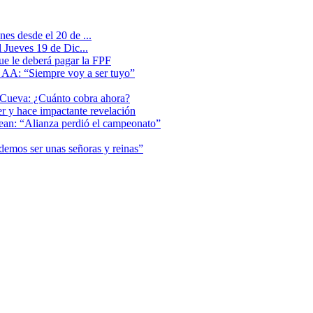
es desde el 20 de ...
 Jueves 19 de Dic...
que le deberá pagar la FPF
l AA: “Siempre voy a ser tuyo”
 Cueva: ¿Cuánto cobra ahora?
er y hace impactante revelación
lean: “Alianza perdió el campeonato”
odemos ser unas señoras y reinas”