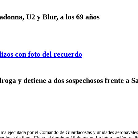
onna, U2 y Blur, a los 69 años
lizos con foto del recuerdo
roga y detiene a dos sospechosos frente a S
tima ejecutada por el Comando de Guardacostas y unidades aeronavales,
rovincia de Santa Elena, el domingo 18 de mayo. La intervención, real