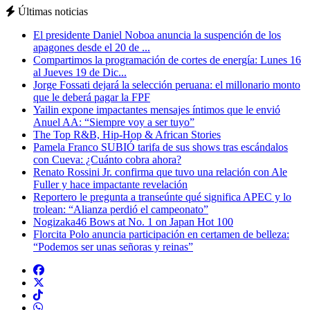
Últimas noticias
El presidente Daniel Noboa anuncia la suspención de los
apagones desde el 20 de ...
Compartimos la programación de cortes de energía: Lunes 16
al Jueves 19 de Dic...
Jorge Fossati dejará la selección peruana: el millonario monto
que le deberá pagar la FPF
Yailin expone impactantes mensajes íntimos que le envió
Anuel AA: “Siempre voy a ser tuyo”
The Top R&B, Hip-Hop & African Stories
Pamela Franco SUBIÓ tarifa de sus shows tras escándalos
con Cueva: ¿Cuánto cobra ahora?
Renato Rossini Jr. confirma que tuvo una relación con Ale
Fuller y hace impactante revelación
Reportero le pregunta a transeúnte qué significa APEC y lo
trolean: “Alianza perdió el campeonato”
Nogizaka46 Bows at No. 1 on Japan Hot 100
Florcita Polo anuncia participación en certamen de belleza:
“Podemos ser unas señoras y reinas”