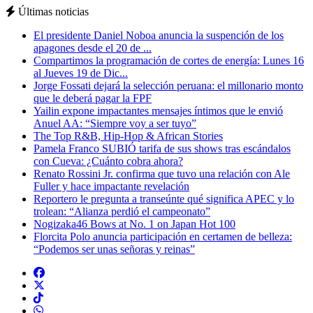
Últimas noticias
El presidente Daniel Noboa anuncia la suspención de los
apagones desde el 20 de ...
Compartimos la programación de cortes de energía: Lunes 16
al Jueves 19 de Dic...
Jorge Fossati dejará la selección peruana: el millonario monto
que le deberá pagar la FPF
Yailin expone impactantes mensajes íntimos que le envió
Anuel AA: “Siempre voy a ser tuyo”
The Top R&B, Hip-Hop & African Stories
Pamela Franco SUBIÓ tarifa de sus shows tras escándalos
con Cueva: ¿Cuánto cobra ahora?
Renato Rossini Jr. confirma que tuvo una relación con Ale
Fuller y hace impactante revelación
Reportero le pregunta a transeúnte qué significa APEC y lo
trolean: “Alianza perdió el campeonato”
Nogizaka46 Bows at No. 1 on Japan Hot 100
Florcita Polo anuncia participación en certamen de belleza:
“Podemos ser unas señoras y reinas”