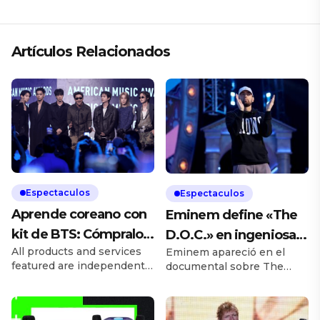
Artículos Relacionados
Espectaculos
Espectaculos
Aprende coreano con
Eminem define «The
kit de BTS: Cómpralo
D.O.C.» en ingeniosa
All products and services
Eminem apareció en el
aquí
publicación de
featured are independently
documental sobre The
Merriam-Webster
chosen by editors.
D.O.C. en 2022, y un clip en
However, Billboard may
el que rapea rápidamente
receive a commission on
las letras del rapero de la