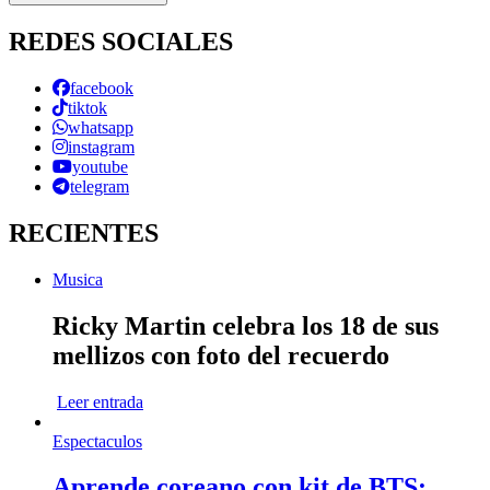
REDES SOCIALES
facebook
tiktok
whatsapp
instagram
youtube
telegram
RECIENTES
Musica
Ricky Martin celebra los 18 de sus
mellizos con foto del recuerdo
Leer entrada
Espectaculos
Aprende coreano con kit de BTS: