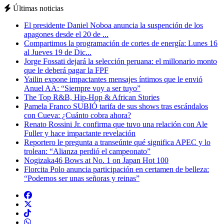
Últimas noticias
El presidente Daniel Noboa anuncia la suspención de los
apagones desde el 20 de ...
Compartimos la programación de cortes de energía: Lunes 16
al Jueves 19 de Dic...
Jorge Fossati dejará la selección peruana: el millonario monto
que le deberá pagar la FPF
Yailin expone impactantes mensajes íntimos que le envió
Anuel AA: “Siempre voy a ser tuyo”
The Top R&B, Hip-Hop & African Stories
Pamela Franco SUBIÓ tarifa de sus shows tras escándalos
con Cueva: ¿Cuánto cobra ahora?
Renato Rossini Jr. confirma que tuvo una relación con Ale
Fuller y hace impactante revelación
Reportero le pregunta a transeúnte qué significa APEC y lo
trolean: “Alianza perdió el campeonato”
Nogizaka46 Bows at No. 1 on Japan Hot 100
Florcita Polo anuncia participación en certamen de belleza:
“Podemos ser unas señoras y reinas”