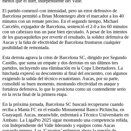
menos que el líder, Independiente del Valle.
El partido comenzó con intensidad, pero un error defensivo de
Barcelona permitió a Brian Montenegro abrir el marcador a los 40
minutos con un remate preciso. En el segundo tiempo, Michael
Carcelén, exjugador de Barcelona, sentenció el 2-0 a los 60 minutos
con un cabezazo tras un pase bien ejecutado. A pesar de los intentos
de los guayaquileños por revertir el resultado, la solidez defensiva de
Aucas y la falta de efectividad de Barcelona frustraron cualquier
posibilidad de remontada.
Esta derrota agrava la crisis de Barcelona SC, dirigido por Segundo
Castillo, que suma un empate y dos derrotas en sus últimos tres
partidos, incluyendo una eliminación en la Copa Libertadores. La
hinchada expresó su descontento al final del encuentro, con algunos
exigiendo la salida del técnico ecuatoriano. Aucas, por su parte,
consolidó su buen momento, mostrando efectividad en ataque y
fortaleza defensiva, lo que lo posiciona como un contendiente serio
en la recta final de la primera etapa.
En la próxima jornada, Barcelona SC buscará recuperarse cuando
reciba a Manta FC en el estadio Monumental Banco Pichincha, en
Guayaquil. Aucas, meanwhile, enfrentará a Técnico Universitario en
Ambato. La LigaPro 2025 sigue mostrando una competencia reñida,
con Independiente del Valle liderando y equipos como Aucas
ganando terreno. Los ‘Canarios’ enfrentan ahora la presión de