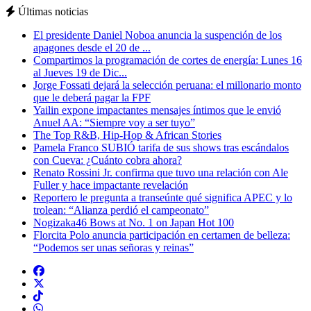
Últimas noticias
El presidente Daniel Noboa anuncia la suspención de los
apagones desde el 20 de ...
Compartimos la programación de cortes de energía: Lunes 16
al Jueves 19 de Dic...
Jorge Fossati dejará la selección peruana: el millonario monto
que le deberá pagar la FPF
Yailin expone impactantes mensajes íntimos que le envió
Anuel AA: “Siempre voy a ser tuyo”
The Top R&B, Hip-Hop & African Stories
Pamela Franco SUBIÓ tarifa de sus shows tras escándalos
con Cueva: ¿Cuánto cobra ahora?
Renato Rossini Jr. confirma que tuvo una relación con Ale
Fuller y hace impactante revelación
Reportero le pregunta a transeúnte qué significa APEC y lo
trolean: “Alianza perdió el campeonato”
Nogizaka46 Bows at No. 1 on Japan Hot 100
Florcita Polo anuncia participación en certamen de belleza:
“Podemos ser unas señoras y reinas”