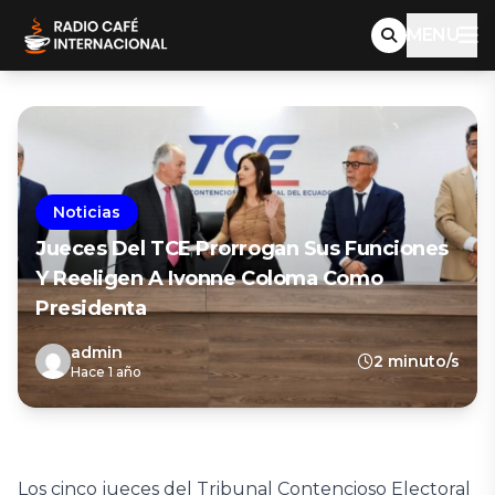
MENU
Noticias
Jueces Del TCE Prorrogan Sus Funciones
Y Reeligen A Ivonne Coloma Como
Presidenta
admin
2 minuto/s
Hace 1 año
Los cinco jueces del Tribunal Contencioso Electoral