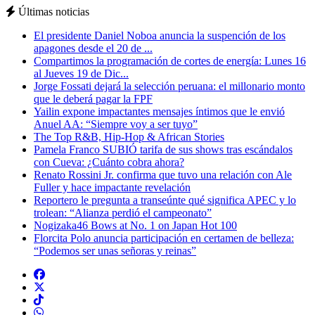
Últimas noticias
El presidente Daniel Noboa anuncia la suspención de los
apagones desde el 20 de ...
Compartimos la programación de cortes de energía: Lunes 16
al Jueves 19 de Dic...
Jorge Fossati dejará la selección peruana: el millonario monto
que le deberá pagar la FPF
Yailin expone impactantes mensajes íntimos que le envió
Anuel AA: “Siempre voy a ser tuyo”
The Top R&B, Hip-Hop & African Stories
Pamela Franco SUBIÓ tarifa de sus shows tras escándalos
con Cueva: ¿Cuánto cobra ahora?
Renato Rossini Jr. confirma que tuvo una relación con Ale
Fuller y hace impactante revelación
Reportero le pregunta a transeúnte qué significa APEC y lo
trolean: “Alianza perdió el campeonato”
Nogizaka46 Bows at No. 1 on Japan Hot 100
Florcita Polo anuncia participación en certamen de belleza:
“Podemos ser unas señoras y reinas”