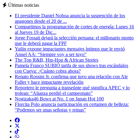
Últimas noticias
El presidente Daniel Noboa anuncia la suspención de los
apagones desde el 20 de ...
Compartimos la programación de cortes de energía: Lunes 16
al Jueves 19 de Dic...
Jorge Fossati dejará la selección peruana: el millonario monto
que le deberá pagar la FPF
Yailin expone impactantes mensajes íntimos que le envió
Anuel AA: “Siempre voy a ser tuyo”
The Top R&B, Hip-Hop & African Stories
Pamela Franco SUBIÓ tarifa de sus shows tras escándalos
con Cueva: ¿Cuánto cobra ahora?
Renato Rossini Jr. confirma que tuvo una relación con Ale
Fuller y hace impactante revelación
Reportero le pregunta a transeúnte qué significa APEC y lo
trolean: “Alianza perdió el campeonato”
Nogizaka46 Bows at No. 1 on Japan Hot 100
Florcita Polo anuncia participación en certamen de belleza:
“Podemos ser unas señoras y reinas”