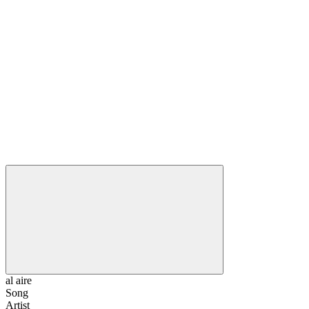
al aire
Song
Artist