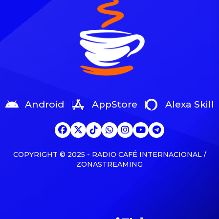
alcanzar un nuevo pico en
Billboard Global 200 (con
el chart Top Latin Pop
fecha del 8 de agosto) con
Albums. “Superestrella”
créditos como coautor. […]
llega […]
Android
AppStore
Alexa Skill
COPYRIGHT © 2025 - RADIO CAFÉ INTERNACIONAL /
ZONASTREAMING