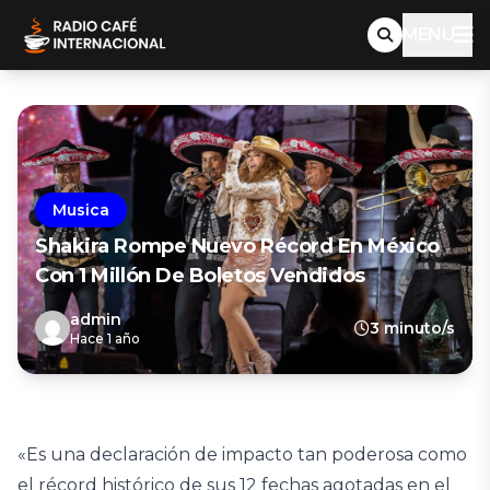
MENU
Musica
Shakira Rompe Nuevo Récord En México
Con 1 Millón De Boletos Vendidos
admin
3 minuto/s
Hace 1 año
«Es una declaración de impacto tan poderosa como
el récord histórico de sus 12 fechas agotadas en el