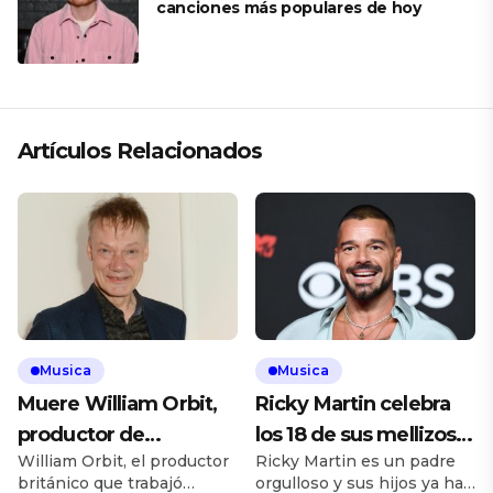
canciones más populares de hoy
Artículos Relacionados
Musica
Musica
Muere William Orbit,
Ricky Martin celebra
productor de
los 18 de sus mellizos
William Orbit, el productor
Ricky Martin es un padre
Madonna, U2 y Blur, a
con foto del recuerdo
británico que trabajó
orgulloso y sus hijos ya han