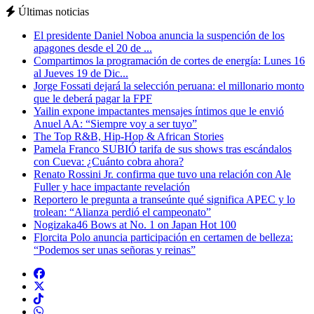
Últimas noticias
El presidente Daniel Noboa anuncia la suspención de los
apagones desde el 20 de ...
Compartimos la programación de cortes de energía: Lunes 16
al Jueves 19 de Dic...
Jorge Fossati dejará la selección peruana: el millonario monto
que le deberá pagar la FPF
Yailin expone impactantes mensajes íntimos que le envió
Anuel AA: “Siempre voy a ser tuyo”
The Top R&B, Hip-Hop & African Stories
Pamela Franco SUBIÓ tarifa de sus shows tras escándalos
con Cueva: ¿Cuánto cobra ahora?
Renato Rossini Jr. confirma que tuvo una relación con Ale
Fuller y hace impactante revelación
Reportero le pregunta a transeúnte qué significa APEC y lo
trolean: “Alianza perdió el campeonato”
Nogizaka46 Bows at No. 1 on Japan Hot 100
Florcita Polo anuncia participación en certamen de belleza:
“Podemos ser unas señoras y reinas”