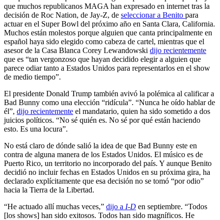
que muchos republicanos MAGA han expresado en internet tras la
decisión de Roc Nation, de Jay-Z, de
seleccionar a Benito
para
actuar en el Super Bowl del próximo año en Santa Clara, California.
Muchos están molestos porque alguien que canta principalmente en
español haya sido elegido como cabeza de cartel, mientras que el
asesor de la Casa Blanca Corey Lewandowski
dijo recientemente
que es “tan vergonzoso que hayan decidido elegir a alguien que
parece odiar tanto a Estados Unidos para representarlos en el show
de medio tiempo”.
El presidente Donald Trump también avivó la polémica al calificar a
Bad Bunny como una elección “ridícula”. “Nunca he oído hablar de
él”,
dijo recientemente
el mandatario, quien ha sido sometido a dos
juicios políticos. “No sé quién es. No sé por qué están haciendo
esto. Es una locura”.
No está claro de dónde salió la idea de que Bad Bunny este en
contra de alguna manera de los Estados Unidos. El músico es de
Puerto Rico, un territorio no incorporado del país. Y aunque Benito
decidió no incluir fechas en Estados Unidos en su próxima gira, ha
declarado explícitamente que esa decisión no se tomó “por odio”
hacia la Tierra de la Libertad.
“He actuado allí muchas veces,”
dijo a
I-D
en septiembre. “Todos
[los shows] han sido exitosos. Todos han sido magníficos. He