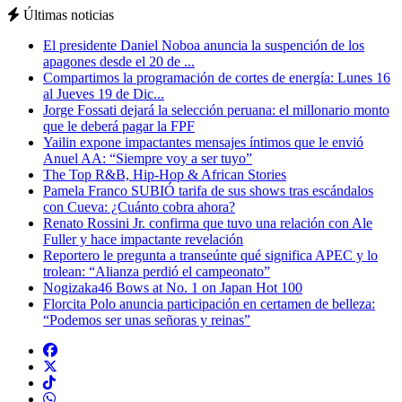
Últimas noticias
El presidente Daniel Noboa anuncia la suspención de los
apagones desde el 20 de ...
Compartimos la programación de cortes de energía: Lunes 16
al Jueves 19 de Dic...
Jorge Fossati dejará la selección peruana: el millonario monto
que le deberá pagar la FPF
Yailin expone impactantes mensajes íntimos que le envió
Anuel AA: “Siempre voy a ser tuyo”
The Top R&B, Hip-Hop & African Stories
Pamela Franco SUBIÓ tarifa de sus shows tras escándalos
con Cueva: ¿Cuánto cobra ahora?
Renato Rossini Jr. confirma que tuvo una relación con Ale
Fuller y hace impactante revelación
Reportero le pregunta a transeúnte qué significa APEC y lo
trolean: “Alianza perdió el campeonato”
Nogizaka46 Bows at No. 1 on Japan Hot 100
Florcita Polo anuncia participación en certamen de belleza:
“Podemos ser unas señoras y reinas”