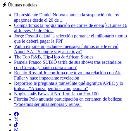
Últimas noticias
El presidente Daniel Noboa anuncia la suspención de los
apagones desde el 20 de ...
Compartimos la programación de cortes de energía: Lunes 16
al Jueves 19 de Dic...
Jorge Fossati dejará la selección peruana: el millonario monto
que le deberá pagar la FPF
Yailin expone impactantes mensajes íntimos que le envió
Anuel AA: “Siempre voy a ser tuyo”
The Top R&B, Hip-Hop & African Stories
Pamela Franco SUBIÓ tarifa de sus shows tras escándalos
con Cueva: ¿Cuánto cobra ahora?
Renato Rossini Jr. confirma que tuvo una relación con Ale
Fuller y hace impactante revelación
Reportero le pregunta a transeúnte qué significa APEC y lo
trolean: “Alianza perdió el campeonato”
Nogizaka46 Bows at No. 1 on Japan Hot 100
Florcita Polo anuncia participación en certamen de belleza:
“Podemos ser unas señoras y reinas”