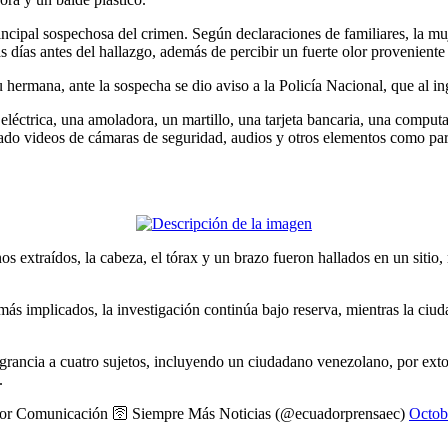
incipal sospechosa del crimen. Según declaraciones de familiares, la m
s días antes del hallazgo, además de percibir un fuerte olor provenient
u hermana, ante la sospecha se dio aviso a la Policía Nacional, que al in
ra eléctrica, una amoladora, un martillo, una tarjeta bancaria, una compu
ado videos de cámaras de seguridad, audios y otros elementos como parte
 extraídos, la cabeza, el tórax y un brazo fueron hallados en un sitio, 
s implicados, la investigación continúa bajo reserva, mientras la ciuda
ancia a cuatro sujetos, incluyendo un ciudadano venezolano, por extor
.
r Comunicación 🛜 Siempre Más Noticias (@ecuadorprensaec)
Octob