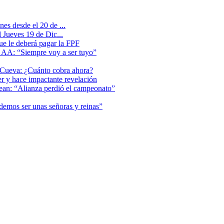
es desde el 20 de ...
 Jueves 19 de Dic...
que le deberá pagar la FPF
l AA: “Siempre voy a ser tuyo”
 Cueva: ¿Cuánto cobra ahora?
er y hace impactante revelación
lean: “Alianza perdió el campeonato”
odemos ser unas señoras y reinas”