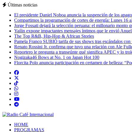
Últimas noticias
El presidente Daniel Noboa anuncia la suspención de los apagon
Compartimos la programación de cortes de energía: Lunes 16 al
Jorge Fossati dejará la selección peruana: el millonario monto 
Yailin expone impactantes mensajes íntimos que le envió Anue
The Top R&B, Hip-Hop & African Stories
Pamela Franco SUBIÓ tarifa de sus shows tras escándalos con
Renato Rossini Jr. confirma que tuvo una relación con Ale Full
Reportero le pregunta a transeúnte qué significa APEC y lo tro
Nogizaka46 Bows at No. 1 on Japan Hot 100
Florcita Polo anuncia participación en certamen de belleza: “P
HOME
PROGRAMAS