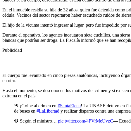
En el inmueble residía su hija de 32 años, quien fue detenida como pr
cédula. Vecinos del sector reportaron haber escuchado ruidos de sierra
El hijo de la víctima intentó ingresar al lugar, pero fue impedido por s
Durante el operativo, los agentes incautaron siete cuchillos, una sier
blancas que podrían ser droga. La Fiscalía informó que se han recopil
Publicidad
El cuerpo fue levantado en cinco piezas anatómicas, incluyendo órganos
en otro.
Hasta el momento, se desconocen los motivos del crimen y si existen má
extrema en el país.
🚨 ¡Golpe al crimen en
#SantaElena
! La UNASE detuvo en flagr
de buses en
#LaLibertad
y realizar disparos contra una empresa
🛑 Según el ministro…
pic.twitter.com/4FVrMeUvzC
— Ecuado