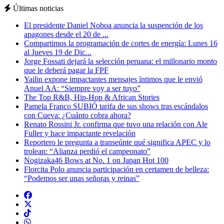
Últimas noticias
El presidente Daniel Noboa anuncia la suspención de los
apagones desde el 20 de ...
Compartimos la programación de cortes de energía: Lunes 16
al Jueves 19 de Dic...
Jorge Fossati dejará la selección peruana: el millonario monto
que le deberá pagar la FPF
Yailin expone impactantes mensajes íntimos que le envió
Anuel AA: “Siempre voy a ser tuyo”
The Top R&B, Hip-Hop & African Stories
Pamela Franco SUBIÓ tarifa de sus shows tras escándalos
con Cueva: ¿Cuánto cobra ahora?
Renato Rossini Jr. confirma que tuvo una relación con Ale
Fuller y hace impactante revelación
Reportero le pregunta a transeúnte qué significa APEC y lo
trolean: “Alianza perdió el campeonato”
Nogizaka46 Bows at No. 1 on Japan Hot 100
Florcita Polo anuncia participación en certamen de belleza:
“Podemos ser unas señoras y reinas”