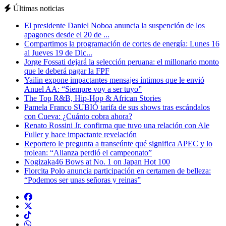
Últimas noticias
El presidente Daniel Noboa anuncia la suspención de los
apagones desde el 20 de ...
Compartimos la programación de cortes de energía: Lunes 16
al Jueves 19 de Dic...
Jorge Fossati dejará la selección peruana: el millonario monto
que le deberá pagar la FPF
Yailin expone impactantes mensajes íntimos que le envió
Anuel AA: “Siempre voy a ser tuyo”
The Top R&B, Hip-Hop & African Stories
Pamela Franco SUBIÓ tarifa de sus shows tras escándalos
con Cueva: ¿Cuánto cobra ahora?
Renato Rossini Jr. confirma que tuvo una relación con Ale
Fuller y hace impactante revelación
Reportero le pregunta a transeúnte qué significa APEC y lo
trolean: “Alianza perdió el campeonato”
Nogizaka46 Bows at No. 1 on Japan Hot 100
Florcita Polo anuncia participación en certamen de belleza:
“Podemos ser unas señoras y reinas”