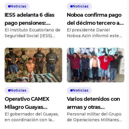
Noticias
Noticias
IESS adelanta 6 días
Noboa confirma pago
pago pensiones:
del décimo tercero al
El Instituto Ecuatoriano de
El presidente Daniel
$349M acreditados
sector público
Seguridad Social (IESS)
Noboa Azin informó este
anunció este viernes 14 de
viernes 14 de noviembre
noviembre el adelanto en
que el sector público ya
el pago de pensiones
recibió el pago del décimo
jubilares, acreditando
tercer sueldo, cumpliendo
aproximadamente 349
con la promesa
millones de dólares en las
gubernamental y
cuentas de miles de
generando un impacto
beneficiarios a nivel
positivo en la economía
nacional. La medida, que
nacional mediante la
Noticias
Noticias
anticipa en seis días el
inyección de liquidez en
Operativo CAMEX
Varios detenidos con
desembolso habitual
miles de hogares. Durante
programado para cada 20
el anuncio, el mandatario
Milagro Guayas
armas y otras
del mes, busca apoyar […]
exhortó a los empresarios
El gobernador del Guayas,
Personal militar del Grupo
decomiso armas
evidencias peligrosas
[…]
en coordinación con la
de Operaciones Militares
drogas
Policía Nacional de la Zona
de Apoyo a la Inteligencia