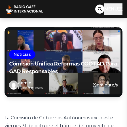
MENU
Noticias
Comisión Unifica Reformas COOTAD Para
GAD Responsables
admin
1 minuto/s
Hace 9 meses
La Comisión de Gobiernos Autónomos inició este
viernes 31 de octubre el trámite del proyecto de