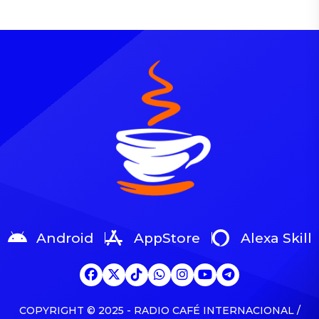
5 y las Fuerzas Armadas,
(GOMAI) Manabí ejecutó
desplegó este viernes 14
este viernes 14 de
de noviembre un operativo
noviembre un operativo
CAMEX con alrededor de
CAMEX en el sector Las
330 efectivos en el cantón
Pozas del cantón Puerto
Milagro, enfocado en el
López, identificando a
decomiso de armamentos,
cinco ciudadanos con
sustancias sujetas a
actitud sospechosa. Como
fiscalización, uniformes
resultado, se decomisaron
falsos de entidades del
14 teléfonos celulares, una
orden público, y la […]
moladora marca Truper,
una pistola CZ serie
A32045 […]
Android
AppStore
Alexa Skill
COPYRIGHT © 2025 - RADIO CAFÉ INTERNACIONAL /