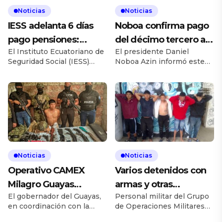
Noticias
Noticias
IESS adelanta 6 días
Noboa confirma pago
pago pensiones:
del décimo tercero al
El Instituto Ecuatoriano de
El presidente Daniel
$349M acreditados
sector público
Seguridad Social (IESS)
Noboa Azin informó este
anunció este viernes 14 de
viernes 14 de noviembre
noviembre el adelanto en
que el sector público ya
el pago de pensiones
recibió el pago del décimo
jubilares, acreditando
tercer sueldo, cumpliendo
aproximadamente 349
con la promesa
millones de dólares en las
gubernamental y
cuentas de miles de
generando un impacto
beneficiarios a nivel
positivo en la economía
nacional. La medida, que
nacional mediante la
Noticias
Noticias
anticipa en seis días el
inyección de liquidez en
Operativo CAMEX
Varios detenidos con
desembolso habitual
miles de hogares. Durante
programado para cada 20
el anuncio, el mandatario
Milagro Guayas
armas y otras
del mes, busca apoyar […]
exhortó a los empresarios
El gobernador del Guayas,
Personal militar del Grupo
decomiso armas
evidencias peligrosas
[…]
en coordinación con la
de Operaciones Militares
drogas
Policía Nacional de la Zona
de Apoyo a la Inteligencia