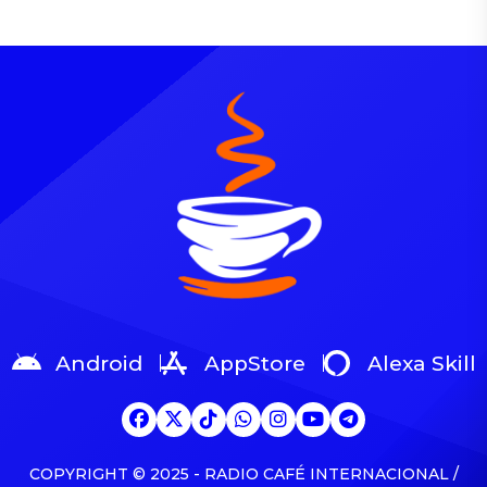
5 y las Fuerzas Armadas,
(GOMAI) Manabí ejecutó
desplegó este viernes 14
este viernes 14 de
de noviembre un operativo
noviembre un operativo
CAMEX con alrededor de
CAMEX en el sector Las
330 efectivos en el cantón
Pozas del cantón Puerto
Milagro, enfocado en el
López, identificando a
decomiso de armamentos,
cinco ciudadanos con
sustancias sujetas a
actitud sospechosa. Como
fiscalización, uniformes
resultado, se decomisaron
falsos de entidades del
14 teléfonos celulares, una
orden público, y la […]
moladora marca Truper,
una pistola CZ serie
A32045 […]
Android
AppStore
Alexa Skill
COPYRIGHT © 2025 - RADIO CAFÉ INTERNACIONAL /