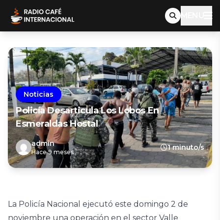
MENU
Noticias
Policía Desarticula Los Lobos En
Esmeraldas Hostal
admin
1 minuto/s
Hace 9 meses
La Policía Nacional ejecutó este domingo 2 de
noviembre una operación en el sector Valle