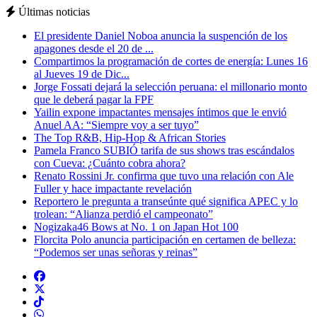
Últimas noticias
El presidente Daniel Noboa anuncia la suspención de los
apagones desde el 20 de ...
Compartimos la programación de cortes de energía: Lunes 16
al Jueves 19 de Dic...
Jorge Fossati dejará la selección peruana: el millonario monto
que le deberá pagar la FPF
Yailin expone impactantes mensajes íntimos que le envió
Anuel AA: “Siempre voy a ser tuyo”
The Top R&B, Hip-Hop & African Stories
Pamela Franco SUBIÓ tarifa de sus shows tras escándalos
con Cueva: ¿Cuánto cobra ahora?
Renato Rossini Jr. confirma que tuvo una relación con Ale
Fuller y hace impactante revelación
Reportero le pregunta a transeúnte qué significa APEC y lo
trolean: “Alianza perdió el campeonato”
Nogizaka46 Bows at No. 1 on Japan Hot 100
Florcita Polo anuncia participación en certamen de belleza:
“Podemos ser unas señoras y reinas”