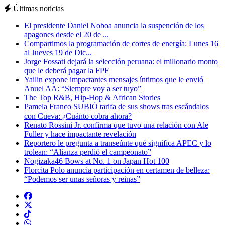
Últimas noticias
El presidente Daniel Noboa anuncia la suspención de los
apagones desde el 20 de ...
Compartimos la programación de cortes de energía: Lunes 16
al Jueves 19 de Dic...
Jorge Fossati dejará la selección peruana: el millonario monto
que le deberá pagar la FPF
Yailin expone impactantes mensajes íntimos que le envió
Anuel AA: “Siempre voy a ser tuyo”
The Top R&B, Hip-Hop & African Stories
Pamela Franco SUBIÓ tarifa de sus shows tras escándalos
con Cueva: ¿Cuánto cobra ahora?
Renato Rossini Jr. confirma que tuvo una relación con Ale
Fuller y hace impactante revelación
Reportero le pregunta a transeúnte qué significa APEC y lo
trolean: “Alianza perdió el campeonato”
Nogizaka46 Bows at No. 1 on Japan Hot 100
Florcita Polo anuncia participación en certamen de belleza:
“Podemos ser unas señoras y reinas”