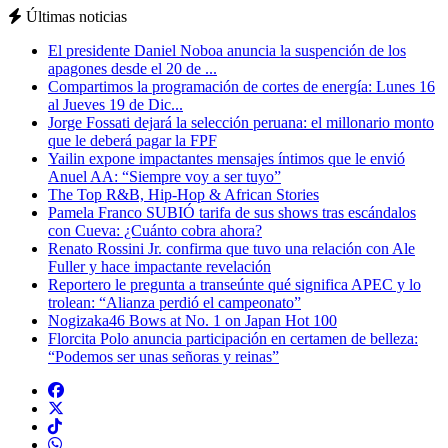
Últimas noticias
El presidente Daniel Noboa anuncia la suspención de los
apagones desde el 20 de ...
Compartimos la programación de cortes de energía: Lunes 16
al Jueves 19 de Dic...
Jorge Fossati dejará la selección peruana: el millonario monto
que le deberá pagar la FPF
Yailin expone impactantes mensajes íntimos que le envió
Anuel AA: “Siempre voy a ser tuyo”
The Top R&B, Hip-Hop & African Stories
Pamela Franco SUBIÓ tarifa de sus shows tras escándalos
con Cueva: ¿Cuánto cobra ahora?
Renato Rossini Jr. confirma que tuvo una relación con Ale
Fuller y hace impactante revelación
Reportero le pregunta a transeúnte qué significa APEC y lo
trolean: “Alianza perdió el campeonato”
Nogizaka46 Bows at No. 1 on Japan Hot 100
Florcita Polo anuncia participación en certamen de belleza:
“Podemos ser unas señoras y reinas”