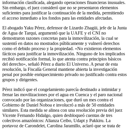
información clasificada, alegando operaciones financieras inusuales.
Sin embargo, el juez consideró que no se presentaron elementos
suficientes para justificar la continuación de la medida, permitiendo
el acceso inmediato a los fondos para las entidades afectadas.
El abogado Yaku Pérez, defensor de Lizardo Zhagüi, jefe de la Junta
de Agua de Tarqui, argumentó que la UAFE y el CNI no
demostraron razones concretas para la inmovilización, la cual se
sustentó en datos no mostrados públicamente y vulneró derechos
como el debido proceso y la propiedad. «No existieron elementos
fácticos para justificar la inmovilización. Ninguno de los implicados
recibió notificación formal, lo que atenta contra principios básicos
del derecho», señaló Pérez a diario El Universo. A pesar de esta
resolución, la Fiscalía General mantiene abierta la investigación
penal por posible enriquecimiento privado no justificado contra estos
grupos y dirigentes.
Pérez indicó que el congelamiento parecía destinado a intimidar y
frenar las movilizaciones por el agua en Cuenca y el paro nacional
convocado por las organizaciones, que duró un mes contra el
Gobierno de Daniel Noboa e involucró a más de 50 entidades
similares. Esta medida se alinea con una resolución previa del juez
Vicente Fernando Hidalgo, quien desbloqueó cuentas de tres
colectivos amazónicos: Alianza Ceibo, Udapt y Pakkiru. La
portavoz de Carondelet, Carolina Jaramillo, aclaró que se trata de