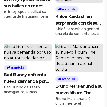
sus bailes en redes
Farandula
Britney Spears utilizó su
Khloé Kardashian
cuenta de Instagram para
aclarar que sus frecuentes
sorprende con deseo
y criticados videos de baile
Khloé Kardashian generó
de preservación
son, en realidad, un ritual
una ola de comentarios tras
de sanación personal. La
corporal y revela sus
confesar su deseo de ser
artista explicó que estos
tratamientos estéticos
congelada y preservada
movimientos le permiten
mediante técnicas de
sanar traumas físicos y
criónica. Durante su
emocionales derivados de
programa Khloé In Wonder
años de escrutinio público.
Land, la empresaria
Con una frase
expresó su interés por
Farandula
contundente, afirmó que,
desafiar el envejecimiento
aunque a veces sus
Bad Bunny enfrenta
con el objetivo de vivir más
publicaciones […]
Farandula
nueva demanda por
de un siglo. Esta
Bruno Mars anuncia su
declaración surge, según
Bad Bunny y su sello
uso no autorizado de
sus propias palabras, de la
discográfico, Rimas
nuevo álbum The
voz
inmensa […]
Entertainment, han sido
Bruno Mars anunció
Romantic tras una
demandados por 16
oficialmente el
década sin material
millones de dólares por el