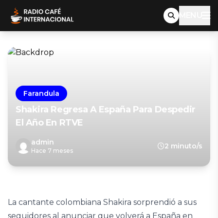
MENU
Farandula
Shakira Regresa A España Para Despedir
El Año En RTVE
admin
2 minuto/s
Hace 7 meses
La cantante colombiana Shakira sorprendió a sus
seguidores al anunciar que volverá a España en