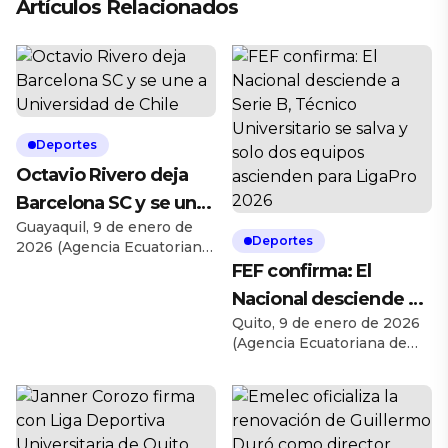
Artículos Relacionados
Deportes
Octavio Rivero deja
Barcelona SC y se une
Guayaquil, 9 de enero de
a Universidad de Chile
Deportes
2026 (Agencia Ecuatoriana
de Noticias). El delantero
FEF confirma: El
uruguayo Octavio Rivero
Nacional desciende a
abandonará Barcelona
Quito, 9 de enero de 2026
Serie B, Técnico
Sporting Club para
(Agencia Ecuatoriana de
continuar su carrera en la
Universitario se salva y
Noticias). La Federación
Universidad de Chile.
solo dos equipos
Ecuatoriana de Fútbol (FEF)
Según informó el
resolvió la situación de
periodista César Luis Merlo
ascienden para
ascensos y descensos para
para Studiofútbol, el
LigaPro 2026
la temporada 2026 de la
atacante viajará en las