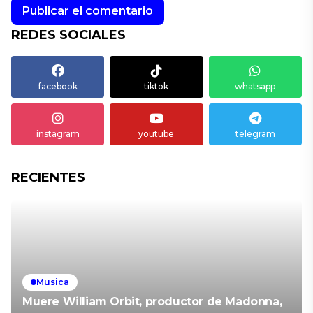
REDES SOCIALES
facebook
tiktok
whatsapp
instagram
youtube
telegram
RECIENTES
Musica
Muere William Orbit, productor de Madonna,