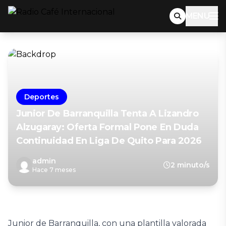
MENU
Deportes
Junior De Barranquilla Tenta A Lizandro
Alzugaray: Oferta Formal Pone En Duda
Continuidad En Liga De Quito Para 2026
admin
2 minuto/s
Hace 7 meses
Junior de Barranquilla, con una plantilla valorada