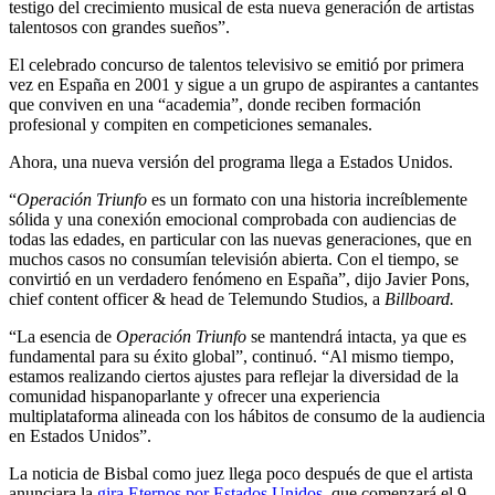
testigo del crecimiento musical de esta nueva generación de artistas
talentosos con grandes sueños”.
El celebrado concurso de talentos televisivo se emitió por primera
vez en España en 2001 y sigue a un grupo de aspirantes a cantantes
que conviven en una “academia”, donde reciben formación
profesional y compiten en competiciones semanales.
Ahora, una nueva versión del programa llega a Estados Unidos.
“
Operación Triunfo
es un formato con una historia increíblemente
sólida y una conexión emocional comprobada con audiencias de
todas las edades, en particular con las nuevas generaciones, que en
muchos casos no consumían televisión abierta. Con el tiempo, se
convirtió en un verdadero fenómeno en España”, dijo Javier Pons,
chief content officer & head de Telemundo Studios, a
Billboard.
“La esencia de
Operación Triunfo
se mantendrá intacta, ya que es
fundamental para su éxito global”, continuó. “Al mismo tiempo,
estamos realizando ciertos ajustes para reflejar la diversidad de la
comunidad hispanoparlante y ofrecer una experiencia
multiplataforma alineada con los hábitos de consumo de la audiencia
en Estados Unidos”.
La noticia de Bisbal como juez llega poco después de que el artista
anunciara la
gira Eternos por Estados Unidos
, que comenzará el 9