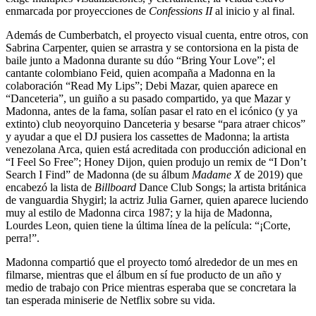
enmarcada por proyecciones de
Confessions II
al inicio y al final.
Además de Cumberbatch, el proyecto visual cuenta, entre otros, con
Sabrina Carpenter, quien se arrastra y se contorsiona en la pista de
baile junto a Madonna durante su dúo “Bring Your Love”; el
cantante colombiano Feid, quien acompaña a Madonna en la
colaboración “Read My Lips”; Debi Mazar, quien aparece en
“Danceteria”, un guiño a su pasado compartido, ya que Mazar y
Madonna, antes de la fama, solían pasar el rato en el icónico (y ya
extinto) club neoyorquino Danceteria y besarse “para atraer chicos”
y ayudar a que el DJ pusiera los cassettes de Madonna; la artista
venezolana Arca, quien está acreditada con producción adicional en
“I Feel So Free”; Honey Dijon, quien produjo un remix de “I Don’t
Search I Find” de Madonna (de su álbum
Madame X
de 2019) que
encabezó la lista de
Billboard
Dance Club Songs; la artista británica
de vanguardia Shygirl; la actriz Julia Garner, quien aparece luciendo
muy al estilo de Madonna circa 1987; y la hija de Madonna,
Lourdes Leon, quien tiene la última línea de la película: “¡Corte,
perra!”.
Madonna compartió que el proyecto tomó alrededor de un mes en
filmarse, mientras que el álbum en sí fue producto de un año y
medio de trabajo con Price mientras esperaba que se concretara la
tan esperada miniserie de Netflix sobre su vida.