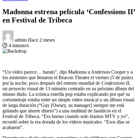
Madonna estrena película ‘Confessions II’
en Festival de Tribeca
admin
Hace 2 meses
4 minuto/s
“Un video parece… barato”, dijo Madonna a Anderson Cooper y a
los asistentes que llenaron el Beacon Theater el viernes (5 de junio)
por la noche, poco después del estreno mundial de
Confessions II
,
un proyecto visual de 13 minutos centrado en su próximo álbum del
mismo título. La icónica estrella pop estaba explicando por qué su
cortometraje estaba entre un simple video musical y un álbum visual
de larga duración (“Guy [Oseary, su manager] siempre me está
gritando que ahorre dinero”) a una multitud de fanáticos en el
Festival de Tribeca. “Era bueno cuando solo éramos MTV y yo”,
recordó sobre la era dorada de los videos musicales. “Esos días se
acabaron”.
Durante una charla sincera, espontánea y sin teléfonos con Cooper