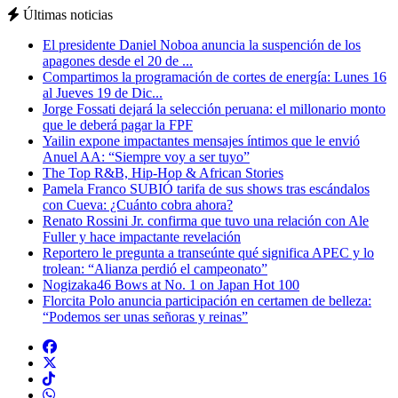
Últimas noticias
El presidente Daniel Noboa anuncia la suspención de los
apagones desde el 20 de ...
Compartimos la programación de cortes de energía: Lunes 16
al Jueves 19 de Dic...
Jorge Fossati dejará la selección peruana: el millonario monto
que le deberá pagar la FPF
Yailin expone impactantes mensajes íntimos que le envió
Anuel AA: “Siempre voy a ser tuyo”
The Top R&B, Hip-Hop & African Stories
Pamela Franco SUBIÓ tarifa de sus shows tras escándalos
con Cueva: ¿Cuánto cobra ahora?
Renato Rossini Jr. confirma que tuvo una relación con Ale
Fuller y hace impactante revelación
Reportero le pregunta a transeúnte qué significa APEC y lo
trolean: “Alianza perdió el campeonato”
Nogizaka46 Bows at No. 1 on Japan Hot 100
Florcita Polo anuncia participación en certamen de belleza:
“Podemos ser unas señoras y reinas”