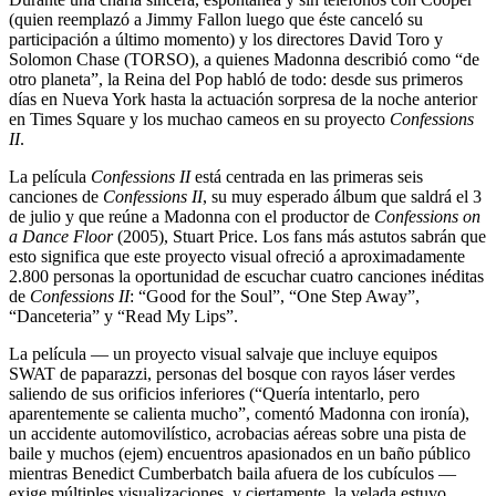
(quien reemplazó a Jimmy Fallon luego que éste canceló su
participación a último momento) y los directores David Toro y
Solomon Chase (TORSO), a quienes Madonna describió como “de
otro planeta”, la Reina del Pop habló de todo: desde sus primeros
días en Nueva York hasta la actuación sorpresa de la noche anterior
en Times Square y los muchao cameos en su proyecto
Confessions
II
.
La película
Confessions II
está centrada en las primeras seis
canciones de
Confessions II
, su muy esperado álbum que saldrá el 3
de julio y que reúne a Madonna con el productor de
Confessions on
a Dance Floor
(2005), Stuart Price. Los fans más astutos sabrán que
esto significa que este proyecto visual ofreció a aproximadamente
2.800 personas la oportunidad de escuchar cuatro canciones inéditas
de
Confessions II
: “Good for the Soul”, “One Step Away”,
“Danceteria” y “Read My Lips”.
La película — un proyecto visual salvaje que incluye equipos
SWAT de paparazzi, personas del bosque con rayos láser verdes
saliendo de sus orificios inferiores (“Quería intentarlo, pero
aparentemente se calienta mucho”, comentó Madonna con ironía),
un accidente automovilístico, acrobacias aéreas sobre una pista de
baile y muchos (ejem) encuentros apasionados en un baño público
mientras Benedict Cumberbatch baila afuera de los cubículos —
exige múltiples visualizaciones, y ciertamente, la velada estuvo