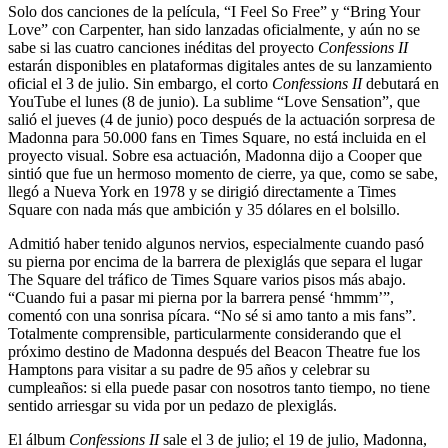
Solo dos canciones de la película, “I Feel So Free” y “Bring Your
Love” con Carpenter, han sido lanzadas oficialmente, y aún no se
sabe si las cuatro canciones inéditas del proyecto
Confessions II
estarán disponibles en plataformas digitales antes de su lanzamiento
oficial el 3 de julio. Sin embargo, el corto
Confessions II
debutará en
YouTube el lunes (8 de junio). La sublime “Love Sensation”, que
salió el jueves (4 de junio) poco después de la actuación sorpresa de
Madonna para 50.000 fans en Times Square, no está incluida en el
proyecto visual. Sobre esa actuación, Madonna dijo a Cooper que
sintió que fue un hermoso momento de cierre, ya que, como se sabe,
llegó a Nueva York en 1978 y se dirigió directamente a Times
Square con nada más que ambición y 35 dólares en el bolsillo.
Admitió haber tenido algunos nervios, especialmente cuando pasó
su pierna por encima de la barrera de plexiglás que separa el lugar
The Square del tráfico de Times Square varios pisos más abajo.
“Cuando fui a pasar mi pierna por la barrera pensé ‘hmmm’”,
comentó con una sonrisa pícara. “No sé si amo tanto a mis fans”.
Totalmente comprensible, particularmente considerando que el
próximo destino de Madonna después del Beacon Theatre fue los
Hamptons para visitar a su padre de 95 años y celebrar su
cumpleaños: si ella puede pasar con nosotros tanto tiempo, no tiene
sentido arriesgar su vida por un pedazo de plexiglás.
El álbum
Confessions II
sale el 3 de julio; el 19 de julio, Madonna,