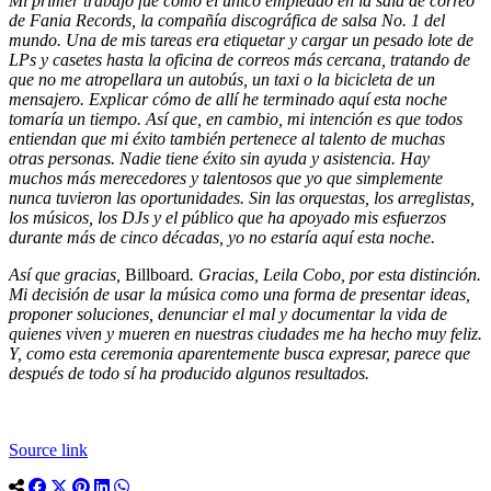
Mi primer trabajo fue como el único empleado en la sala de correo
de Fania Records, la compañía discográfica de salsa No. 1 del
mundo. Una de mis tareas era etiquetar y cargar un pesado lote de
LPs y casetes hasta la oficina de correos más cercana, tratando de
que no me atropellara un autobús, un taxi o la bicicleta de un
mensajero. Explicar cómo de allí he terminado aquí esta noche
tomaría un tiempo. Así que, en cambio, mi intención es que todos
entiendan que mi éxito también pertenece al talento de muchas
otras personas. Nadie tiene éxito sin ayuda y asistencia. Hay
muchos más merecedores y talentosos que yo que simplemente
nunca tuvieron las oportunidades. Sin las orquestas, los arreglistas,
los músicos, los DJs y el público que ha apoyado mis esfuerzos
durante más de cinco décadas, yo no estaría aquí esta noche.
Así que gracias,
Billboard
. Gracias, Leila Cobo, por esta distinción.
Mi decisión de usar la música como una forma de presentar ideas,
proponer soluciones, denunciar el mal y documentar la vida de
quienes viven y mueren en nuestras ciudades me ha hecho muy feliz.
Y, como esta ceremonia aparentemente busca expresar, parece que
después de todo sí ha producido algunos resultados.
Source link