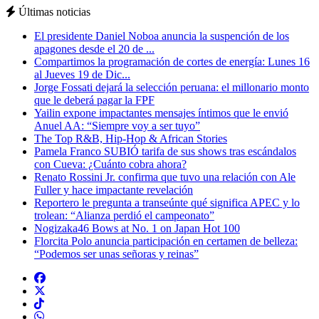
Últimas noticias
El presidente Daniel Noboa anuncia la suspención de los
apagones desde el 20 de ...
Compartimos la programación de cortes de energía: Lunes 16
al Jueves 19 de Dic...
Jorge Fossati dejará la selección peruana: el millonario monto
que le deberá pagar la FPF
Yailin expone impactantes mensajes íntimos que le envió
Anuel AA: “Siempre voy a ser tuyo”
The Top R&B, Hip-Hop & African Stories
Pamela Franco SUBIÓ tarifa de sus shows tras escándalos
con Cueva: ¿Cuánto cobra ahora?
Renato Rossini Jr. confirma que tuvo una relación con Ale
Fuller y hace impactante revelación
Reportero le pregunta a transeúnte qué significa APEC y lo
trolean: “Alianza perdió el campeonato”
Nogizaka46 Bows at No. 1 on Japan Hot 100
Florcita Polo anuncia participación en certamen de belleza:
“Podemos ser unas señoras y reinas”