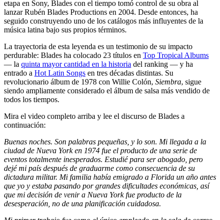
etapa en Sony, Blades con el tiempo tomó control de su obra al
lanzar Rubén Blades Productions en 2004. Desde entonces, ha
seguido construyendo uno de los catálogos más influyentes de la
música latina bajo sus propios términos.
La trayectoria de esta leyenda es un testimonio de su impacto
perdurable: Blades ha colocado 23 títulos en
Top Tropical Albums
— la
quinta mayor cantidad en la historia
del ranking — y ha
entrado a
Hot Latin Songs
en tres décadas distintas. Su
revolucionario álbum de 1978 con Willie Colón,
Siembra
, sigue
siendo ampliamente considerado el álbum de salsa más vendido de
todos los tiempos.
Mira el video completo arriba y lee el discurso de Blades a
continuación:
Buenas noches. Son palabras pequeñas, y lo son. Mi llegada a la
ciudad de Nueva York en 1974 fue el producto de una serie de
eventos totalmente inesperados. Estudié para ser abogado, pero
dejé mi país después de graduarme como consecuencia de su
dictadura militar. Mi familia había emigrado a Florida un año antes
que yo y estaba pasando por grandes dificultades económicas, así
que mi decisión de venir a Nueva York fue producto de la
desesperación, no de una planificación cuidadosa.