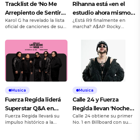
Tracklist de ‘No Me
Rihanna está «en el
Arrepiento de Sentir
estudio ahora mismo»,
Karol G ha revelado la lista
¿Está R9 finalmente en
Tanto’ de Karol G:
revela A$AP Rocky
oficial de canciones de su
marcha? A$AP Rocky
Drake y más
muy esperado sexto álbum
reveló durante una
de estudio, No Me
entrevista en The Jason
Arrepiento de Sentir Tanto,
Lee Show publicada el
que se lanzará el viernes (7
miércoles (5 de agosto) que
de agosto). La artista
Rihanna está de vuelta en
colombiana sorprendió a
el estudio y grabando
sus fans en las redes
activamente. Rocky
sociales el miércoles (5 de
desmintió la teoría de que
agosto) con una selección
él es la razón por la que
de 14 canciones que
Rihanna no ha lanzado un
Musica
Musica
incluye […]
nuevo álbum en esta […]
Fuerza Regida liderá
Calle 24 y Fuerza
Superstar Q&A en
Regida llevan ‘Noche
Fuerza Regida llevará su
Calle 24 obtiene su primer
Billboard Latin Music
Perfecta’ al No. 1
impulso histórico a la
No. 1 en Billboard con su
Week 2026
Semana Billboard de la
colaboración con Fuerza
Música Latina 2026,
Regida “Noche perfecta”,