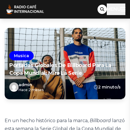
MENU
Musica
Portadas Globales De Billboard Para La
Copa Mundial: Mira La Serie
admin
2 minuto/s
Hace 2 meses
En un hecho histórico para la marca,
Billboard
lanzó
esta semana la Serie Global de la Copa Mundial de