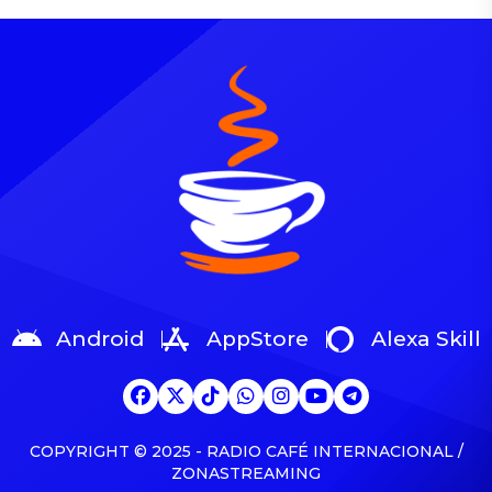
Billboard anunció el
que sube 4-1 en la lista
miércoles (4 de agosto).
general Latin Airplay (con
Los superastros de la
fecha del 8 de agosto). La
música mexicana
canción, del álbum Eterno
encabezarán una
de Calle 24, le da a Fuerza
conversación exclusiva
Regida su quinto liderazgo.
durante el evento anual,
El tema también lidera el
que se llevará a cabo del 19
chart Regional […]
al 22 de octubre en Faena
Forum Miami Beach.
Explorar Vea los […]
Android
AppStore
Alexa Skill
COPYRIGHT © 2025 - RADIO CAFÉ INTERNACIONAL /
ZONASTREAMING