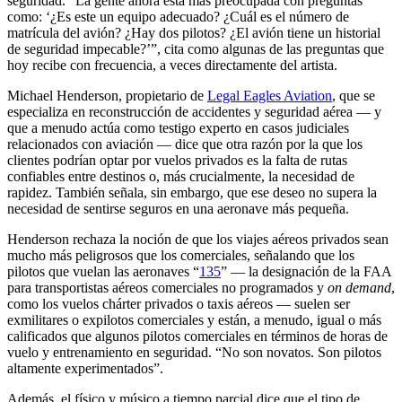
seguridad. “La gente ahora está más preocupada con preguntas
como: ‘¿Es este un equipo adecuado? ¿Cuál es el número de
matrícula del avión? ¿Hay dos pilotos? ¿El avión tiene un historial
de seguridad impecable?’”, cita como algunas de las preguntas que
hoy recibe con frecuencia, a veces directamente del artista.
Michael Henderson, propietario de
Legal Eagles Aviation
, que se
especializa en reconstrucción de accidentes y seguridad aérea — y
que a menudo actúa como testigo experto en casos judiciales
relacionados con aviación — dice que otra razón por la que los
clientes podrían optar por vuelos privados es la falta de rutas
confiables entre destinos o, más crucialmente, la necesidad de
rapidez. También señala, sin embargo, que ese deseo no supera la
necesidad de sentirse seguros en una aeronave más pequeña.
Henderson rechaza la noción de que los viajes aéreos privados sean
mucho más peligrosos que los comerciales, señalando que los
pilotos que vuelan las aeronaves “
135
” — la designación de la FAA
para transportistas aéreos comerciales no programados y
on demand
,
como los vuelos chárter privados o taxis aéreos — suelen ser
exmilitares o expilotos comerciales y están, a menudo, igual o más
calificados que algunos pilotos comerciales en términos de horas de
vuelo y entrenamiento en seguridad. “No son novatos. Son pilotos
altamente experimentados”.
Además, el físico y músico a tiempo parcial dice que el tipo de