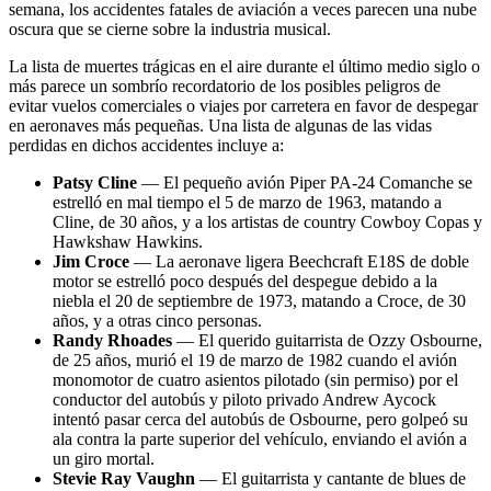
semana, los accidentes fatales de aviación a veces parecen una nube
oscura que se cierne sobre la industria musical.
La lista de muertes trágicas en el aire durante el último medio siglo o
más parece un sombrío recordatorio de los posibles peligros de
evitar vuelos comerciales o viajes por carretera en favor de despegar
en aeronaves más pequeñas. Una lista de algunas de las vidas
perdidas en dichos accidentes incluye a:
Patsy Cline
— El pequeño avión Piper PA-24 Comanche se
estrelló en mal tiempo el 5 de marzo de 1963, matando a
Cline, de 30 años, y a los artistas de country Cowboy Copas y
Hawkshaw Hawkins.
Jim Croce
— La aeronave ligera Beechcraft E18S de doble
motor se estrelló poco después del despegue debido a la
niebla el 20 de septiembre de 1973, matando a Croce, de 30
años, y a otras cinco personas.
Randy Rhoades
— El querido guitarrista de Ozzy Osbourne,
de 25 años, murió el 19 de marzo de 1982 cuando el avión
monomotor de cuatro asientos pilotado (sin permiso) por el
conductor del autobús y piloto privado Andrew Aycock
intentó pasar cerca del autobús de Osbourne, pero golpeó su
ala contra la parte superior del vehículo, enviando el avión a
un giro mortal.
Stevie Ray Vaughn
— El guitarrista y cantante de blues de