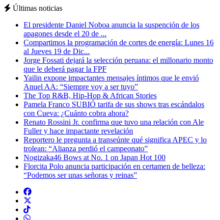
Últimas noticias
El presidente Daniel Noboa anuncia la suspención de los
apagones desde el 20 de ...
Compartimos la programación de cortes de energía: Lunes 16
al Jueves 19 de Dic...
Jorge Fossati dejará la selección peruana: el millonario monto
que le deberá pagar la FPF
Yailin expone impactantes mensajes íntimos que le envió
Anuel AA: “Siempre voy a ser tuyo”
The Top R&B, Hip-Hop & African Stories
Pamela Franco SUBIÓ tarifa de sus shows tras escándalos
con Cueva: ¿Cuánto cobra ahora?
Renato Rossini Jr. confirma que tuvo una relación con Ale
Fuller y hace impactante revelación
Reportero le pregunta a transeúnte qué significa APEC y lo
trolean: “Alianza perdió el campeonato”
Nogizaka46 Bows at No. 1 on Japan Hot 100
Florcita Polo anuncia participación en certamen de belleza:
“Podemos ser unas señoras y reinas”