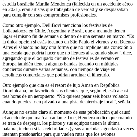
estrella brasileña Marília Mendonça (fallecida en un accidente aéreo
en 2021), eran artistas que trabajaban de verdad y se desplazaban
para cumplir con sus compromisos profesionales.
Como otro ejemplo, DelliBovi menciona los festivales de
Lollapalooza en Chile, Argentina y Brasil, que a menudo tienen
lugar el mismo fin de semana o dentro de una semana en marzo. “Es
la única opción si estás tocando en São Paulo el viernes y en Buenos
Aires el sábado: no hay otra forma que no implique una conexión o
una escala que podría hacer que no llegues al segundo show”, dice,
agregando que el ocupado circuito de festivales de verano en
Europa también tiene a algunas bandas tocando en múltiples
conciertos durante varias semanas, con tiempos de viaje en
aerolíneas comerciales que podrían arruinar el itinerario.
Otro ejemplo que cita es el resort de lujo Aman en República
Dominicana, un favorito de sus clientes, que, según él, está a casi
tres horas de un aeropuerto. “No quieres pasar seis horas volando
cuando puedes ir en privado a una pista de aterrizaje local”, señala.
Aunque no estaba claro al momento de esta publicación qué causó
el accidente que mató al cantante Tree, Henderson dice que cuando
se trata de despegar, los pilotos y sus equipos tienen la última
palabra, incluso si las celebridades (y sus apretadas agendas) a veces
intentan presionarlos para que vuelen rutas que los aviones