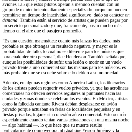
aviones 135 que estos pilotos operan a menudo cuentan con un
grupo de mantenimiento altamente especializado porque no pueden
permitirse un tiempo de inactividad significativo, dado su carácter
on
demand
. También están al servicio de artistas que pueden pagar por
un servicio personalizado y que, francamente, pasan mucho más
tiempo en el aire que el pasajero promedio.
“Es una cuestión matemática: cuanto más lanzas los dados, más
probable es que obtengas un resultado negativo, y mayor es la
probabilidad de fallo, lo cual no es diferente para los músicos que
para cualquier otra persona”, dice Henderson. También señala que,
aunque las posibilidades de sufrir una lesión o morir en un vuelo
privado frente a uno comercial son las mismas para los músicos, es
más probable que se escuche sobre ello debido a su notoriedad.
Además, en algunas regiones como América Latina, los itinerarios
de los artistas pueden requerir vuelos privados, ya que las aerolíneas
comerciales no ofrecen servicios regulares ni puntuales hacia las
ciudades y zonas donde se celebran los eventos. En México, artistas
como la fallecida cantante Rivera debían desplazarse en avión
privado porque actuaban en ferias de localidades pequeñas y en
fiestas privadas, lugares sin conexión aérea comercial. Esto ocurría
especialmente cuando tenían varias actuaciones en una misma noche
— algo habitual —, lo que hace que su muerte resulte
particularmente conmovedora; al igual que Yeison Jiménez y la