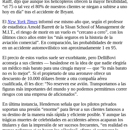
Raiff, dijo que aunque los helicópteros ofrecen la mayor flexibilidad,
“el 75 o tal vez el 80% de nuestros clientes se niegan a subirse a uno
hoy en día” tras el accidente de Bryant.
El
New York Times
informó ese mismo año que, según el profesor
de estadística Arnold Barrett de la Sloan School of Management de
M.I.T., el riesgo de morir en un vuelo es “cercano a cero”, con los
últimos cinco años entre los “más seguros en la historia de la
aviación comercial”. En comparación, las probabilidades de morir
en un accidente automovilístico son aproximadamente 1 en 95.
El precio de estos vuelos suele ser exorbitante, pero DelliBovi
aconseja a sus clientes — basándose en la idea de que nadie elegiría
un médico más barato para una cirugía mayor — que “lo más barato
no es lo mejor”. Si el propietario de una aeronave ofrece un
descuento de 10.000 dólares frente a otra compañía aérea
cualificada, él les dice: “No reserven ese avión. Transportamos a las
figuras más importantes del mundo y no podemos permitirnos correr
riesgos con una empresa de aficionados”.
En última instancia, Henderson señala que los pilotos privados
soportan una presión “enorme” para llevar a sus clientes famosos a
su destino de la manera más rápida y eficiente posible. Y aunque las
trágicas muertes de celebridades en accidentes aéreos acaparan los
titulares y dan la impresión de ser sucesos frecuentes, “en realidad es