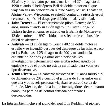
35 años y otras cuatro personas murieron el 27 de agosto de
1990 cuando el helicóptero Bell de doble motor en el que
viajaban tras un concierto en Alpine Valley Music Theater en
Alpine Valley, Wisconsin, se estrelló contra una pista de esquí
cercana después del despegue debido a mala visibilidad.
John Denver
— El experimentado piloto Denver, de 53
años, murió cuando su avión ligero, un Rutan Long-EZ
biplaza hecho en casa, se estrelló en la Bahía de Monterey el
12 de octubre de 1997 debido a un selector de combustible
difícil de alcanzar.
Aaliyah
— El avión ligero Cessna 402 de doble motor se
estrelló y se incendió después del despegue de las Islas Ábaco
en las Bahamas el 25 de agosto de 2001, matando a la
cantante de 22 años y a otras ocho personas; los
investigadores determinaron que estaba sobrecargado de
equipaje y que el piloto no estaba certificado para volar ese
tipo de aeronave.
Jenni Rivera
— La cantante mexicana de 36 años murió el 9
de diciembre de 2012 cuando el jet Lear de 10 asientos en el
que ella y otras seis personas viajaban se estrelló cerca de
Iturbide, México, debido a lo que investigadores determinaron
como una pérdida de control causada por razones
desconocidas.
La lista también incluye al ícono del soul Otis Redding, el pionero