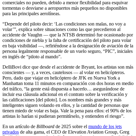
comerciales no pueden, debido a menor flexibilidad para esquivar
tormentas o desviarse a aeropuertos más pequeños no disponibles
para las principales aerolíneas.
“Depende del piloto decir: ‘Las condiciones son malas, no voy a
volar’”, explica sobre situaciones como las que precedieron al
accidente de Vaughn — que la NTSB determinó fue ocasionado por
condiciones de niebla y la falta de certificación del piloto para volar
en baja visibilidad —, refiriéndose a la designación de aviación de la
persona legalmente responsable de un vuelo seguro, “PIC”, iniciales
en inglés de “piloto al mando”.
DelliBovi dice que desde el accidente de Bryant, los artistas son más
conscientes — y, a veces, cautelosos — al volar en helicópteros.
Pero, dado que viajar en helicóptero de JFK en Nueva York a
Manhattan toma 11 minutos en comparación con dos horas en medio
del tráfico, “la gente está dispuesta a hacerlo… asegurándose de
incluir esa cláusula adicional en el contrato sobre la verificación y
las calificaciones [del piloto]. Los nombres más grandes y más
inteligentes siguen volando en ellos, y la cantidad de personas que
tienen miedo de volar es baja. Vale la pena para ellos: el 90% de los
artistas lo harían si pudieran permitírselo, y entienden el riesgo”.
En un artículo de
Billboard
de 2025 sobre el
mundo de los jets
privados
de alta gama, el CEO de Elevation Aviation Group, Greg