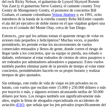
del rock Ricky Nelson, el guitarrista de Lynyrd Skynyrd Ronnie
Van Zant (y el guitarrista Steve Gaines), el cantante country Troy
Gentry de Montgomery Gentry, el promotor de conciertos Bill
Graham, el cantante colombiano
Yeison Jiménez
y, en 1991, ocho
miembros de la banda de la estrella country Reba McEntire cuando
el ala del jet ejecutivo de doble motor en el que viajaban golpeó una
roca en el costado del Monte Otay, cerca de San Diego.
Entonces, ¿por qué los artistas toman el aparente riesgo de volar en
aviones más pequeños y helicópteros? Muchas veces, si pueden
permitírselo, les permite evitar los inconvenientes de vuelos
comerciales retrasados y llenos de gente, donde corren el riesgo de
llegar tarde a los conciertos, que su equipo se pierda, sea robado o
dañado, enfermarse al estar rodeados de cientos de otros pasajeros o
ser rodeados por admiradores adoradores o paparazzi. Estos vuelos
también pueden eliminar parte de la presión de tiempo al volar entre
conciertos, permitiéndoles hacerlo en su propio horario y realizar
tiempos de giro ajustados.
Sin embargo, este estilo de vida de viajar en jets privados no es
barato, con vuelos que oscilan entre 15.000 y 250.000 dólares o más
por trayecto o más, y algunos aviones alcanzando tarifas de 50.000
dólares por hora. Los riesgos también son significativamente más
altos, según la firma de abogados especializada en accidentes de
aviación
rESQ
, que señala que los jets privados (específicamente del