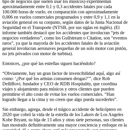
tipo de negocios que suelen usar los músicos) experimentan
aproximadamente entre 0,1 y 0,3 accidentes fatales por cada
100.000 horas de vuelo, en comparación con aproximadamente
0,006 en vuelos comerciales programados y entre 0,9 y 1,1 en la
aviación general en su conjunto, según datos de la Junta Nacional de
Seguridad en el Transporte (NTSB, por sus siglas en inglés). (El
informe también destacó que los accidentes que involucran “jets de
negocios verdaderos”, como los Gulfstream o Citation, son “eventos
raros”, ya que la mayoría de los accidentes fatales de la aviación
general involucran aeronaves pequeñas de un solo motor con pistón,
no jets privados con motor de turbina).
Entonces, ¿por qué las estrellas siguen haciéndolo?
“Obviamente, hay un gran factor de invencibilidad aquí, algo así
como: ‘¿Por qué los artistas consumen drogas?’”, dice Rob
DelliBovi, fundador y CEO de RDB Hospitality, que coordina
viajes y alojamiento para músicos y otros clientes que pueden
permitirse el alto costo de evitar los vuelos comerciales. “Han
logrado llegar a la cima y no creen que algo pueda sucederles”.
Sin embargo, agrega, desde el trágico accidente de helicóptero en
2020 que cobró la vida de la estrella de los Lakers de Los Angeles
Kobe Bryant, su hija de 13 años y otras siete personas, sus clientes
han mostrado definitivamente una mayor conciencia y enfoque en la