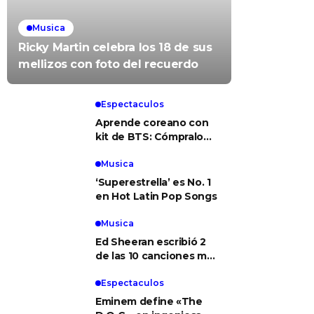
Musica
Ricky Martin celebra los 18 de sus
mellizos con foto del recuerdo
Espectaculos
Aprende coreano con
kit de BTS: Cómpralo
aquí
Musica
‘Superestrella’ es No. 1
en Hot Latin Pop Songs
Musica
Ed Sheeran escribió 2
de las 10 canciones más
populares de hoy
Espectaculos
Eminem define «The