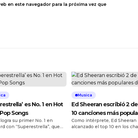
web en este navegador para la próxima vez que
ica
Musica
estrella’ es No. 1 en Hot
Ed Sheeran escribió 2 de
 Pop Songs
10 canciones más popula
 logra su primer No. 1 en
Como intérprete, Ed Sheeran
de hoy
ard con “Superestrella”, que
alcanzado el top 10 en los cha
-1 en la lista Hot Latin Pop
globales de Billboard en más