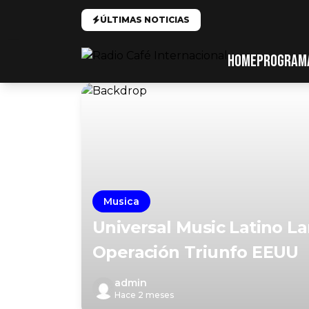
ÚLTIMAS NOTICIAS
HOME
PROGRAM
Musica
Universal Music Latino L
Operación Triunfo EEUU
admin
Hace 2 meses