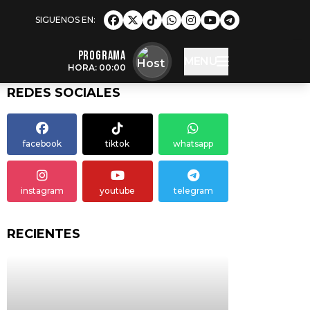
Programa
MENU
HORA: 00:00
REDES SOCIALES
facebook
tiktok
whatsapp
instagram
youtube
telegram
RECIENTES