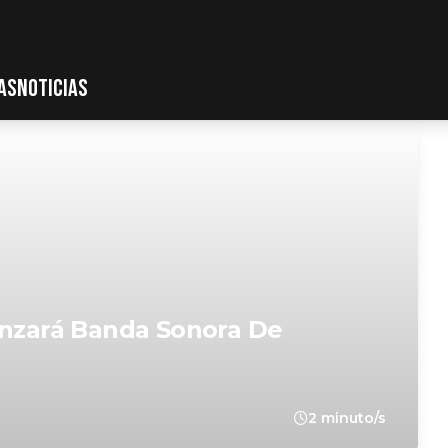
AS
NOTICIAS
anzará Banda Sonora De
2 minuto/s