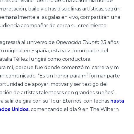
ipantes convivirán dentro de una academia donde
pretación, baile y otras disciplinas artísticas, según
emanalmente a las galas en vivo, compartirán una
 audiencia acompañar de cerca su crecimiento
 regresará al universo de
Operación Triunfo
25 años
n original en España, esta vez como parte del
atalia Téllez fungirá como conductora.
para mí, porque fue donde comenzó mi carrera y mi
n un comunicado. “Es un honor para mí formar parte
tunidad de apoyar, motivar y ser testigo del
ción de artistas talentosos con grandes sueños”.
ra salir de gira con su Tour Eternos, con fechas
hasta
ados Unidos
, comenzando el día 9 en The Wiltern