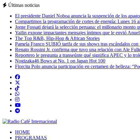
Últimas noticias
El presidente Daniel Noboa anuncia la suspención de los apagon
Compartimos la programación de cortes de energía: Lunes 16 al
Jorge Fossati dejará la selección peruana: el millonario monto 
Yailin expone impactantes mensajes íntimos que le envió Anue
The Top R&B, Hip-Hop & African Stories
Pamela Franco SUBIÓ tarifa de sus shows tras escándalos con
Renato Rossini Jr. confirma que tuvo una relación con Ale Full
Reportero le pregunta a transeúnte qué significa APEC y lo tro
Nogizaka46 Bows at No. 1 on Japan Hot 100
Florcita Polo anuncia participación en certamen de belleza: “P
HOME
PROGRAMAS