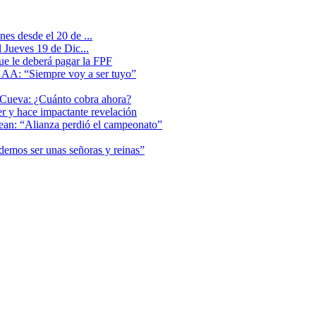
es desde el 20 de ...
 Jueves 19 de Dic...
que le deberá pagar la FPF
l AA: “Siempre voy a ser tuyo”
 Cueva: ¿Cuánto cobra ahora?
er y hace impactante revelación
lean: “Alianza perdió el campeonato”
odemos ser unas señoras y reinas”