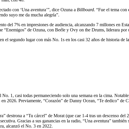
nectado con ‘Una aventura’”, dice Ozuna a
Billboard
. “Fue el tema con 
ciendo suyo me da mucha alegría”.
mento del 7% en impresiones de audiencia, alcanzando 7 millones en Est
ue “Enemigos” de Ozuna, con Beéle y Ovy on the Drums, liderara por 
el segundo lugar con más No. 1s en los casi 32 años de historia de la li
el No. 1, casi todas permaneciendo solo una semana en la cima. Notable
io en 2026. Previamente, “Corazón” de Danny Ocean, “Te dedico” de Ca
” destrona a “Tu cárcel” de Morat (que cae 1-4 tras un descenso del 2
cutiva. Gracias a sus ganancias en la radio, “Una aventura” también s
, alcanzó el No. 3 en 2022.