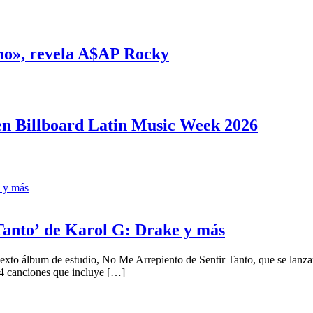
smo», revela A$AP Rocky
en Billboard Latin Music Week 2026
 Tanto’ de Karol G: Drake y más
sexto álbum de estudio, No Me Arrepiento de Sentir Tanto, que se lanzará
 14 canciones que incluye […]