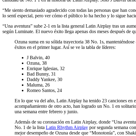
“Me siento demasiado agradecido con todas las personas que han co
lo sentí especial, pero ver cómo el público lo ha hecho y lo sigue ha
“Una aventura” sube 2-1 en la lista general Latin Airplay tras un au
según Luminate. El nuevo éxito llega apenas dos meses después de q
Ozuna suma en su sólida trayectoria 38 No. 1s, manteniéndose en 
éxitos en el primer lugar. Así se ve la tabla de líderes:
J Balvin, 40
Ozuna, 38
Enrique Iglesias, 32
Bad Bunny, 31
Daddy Yankee, 30
Maluma, 26
Romeo Santos, 24
En lo que va del año, Latin Airplay ha tenido 23 canciones en 
acompañamiento de otro acto, han logrado un No. 1 en solitar
una semana entre febrero y junio.
Además de su coronación en Latin Airplay, donde “Una aventura
No. 1 de la lista
Latin Rhythm Airplay
por segunda semana conse
mejor desempeño de Ozuna desde que “Monotonía”, con Shakira