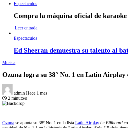
Espectaculos
Compra la máquina oficial de karaok
Leer entrada
Espectaculos
Ed Sheeran demuestra su talento al bat
Musica
Ozuna logra su 38° No. 1 en Latin Airpla
admin
Hace 1 mes
2 minuto/s
Ozuna
se apunta su 38º No. 1 en la lista
Latin Airplay
de
Billboard
co
cantidad de No. 1 1 en la historia de Latin Airplay. Solo J Balvin tien