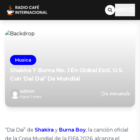
MENU
Musica
Shakira Y Burna No. 1 En Global Excl. U.S.
Con ‘Dai Dai’ De Mundial
admin
4 minuto/s
Hace 1 mes
“Dai Dai” de
Shakira
y
Burna Boy
, la canción oficial
de la Copa Mundial de la FIFA 2026, alcanza el