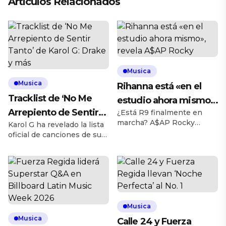
Artículos Relacionados
Musica
Musica
Rihanna está «en el
Tracklist de ‘No Me
estudio ahora mismo»,
Arrepiento de Sentir
¿Está R9 finalmente en
revela A$AP Rocky
marcha? A$AP Rocky
Karol G ha revelado la lista
Tanto’ de Karol G:
reveló durante una
oficial de canciones de su
Drake y más
entrevista en The Jason
muy esperado sexto álbum
Lee Show publicada el
de estudio, No Me
miércoles (5 de agosto) que
Arrepiento de Sentir Tanto,
Rihanna está de vuelta en
que se lanzará el viernes (7
el estudio y grabando
de agosto). La artista
activamente. Rocky
colombiana sorprendió a
desmintió la teoría de que
sus fans en las redes
Musica
él es la razón por la que
sociales el miércoles (5 de
Musica
Calle 24 y Fuerza
Rihanna no ha lanzado un
agosto) con una selección