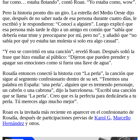
fue como… estaba flotando”, contó Roan. “Yo estaba como, wow”.
Pero la historia pronto dio un giro. La estrella del Medio Oeste dijo
que, después de no saber nada de esa persona durante cuatro días, le
escribió y le respondieron: “Conocí a alguien”. Luego explicó que
esa persona más tarde le dijo a un amigo en común que “sabía que
debería estar triste y preocuparse por mí, pero no”, y añadió que “no
sabía por qué yo estaba tan molesta si solo era algo casual”.
“Y eso se convirtió en una canción”, reveló Roan. Después soltó la
frase que hizo estallar al público: “Dijeron que pueden prender y
apagar sus emociones como si fuera una llave de agua”.
Rosalía entonces conectó la historia con “La perla”, la canción que
sigue al segmento confesionario dentro de su set. “Tenemos una
palabra en España: ‘una perla’, alguien que es tremendo personaje,
un cabrón o una cabrona”, dijo la barcelonesa. “Escribí una canción
que se llama ‘La perla’. Creo que es la perfecta para dedicársela a tu
perla. Tú mereces algo mucho mejor”.
Roan es la invitada más reciente en aparecer en el confesionario de
Rosalía, después de participaciones previas de
Karol G
,
Marcello
Hernández
y otros.