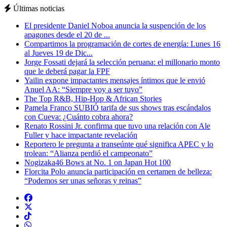
Últimas noticias
El presidente Daniel Noboa anuncia la suspención de los
apagones desde el 20 de ...
Compartimos la programación de cortes de energía: Lunes 16
al Jueves 19 de Dic...
Jorge Fossati dejará la selección peruana: el millonario monto
que le deberá pagar la FPF
Yailin expone impactantes mensajes íntimos que le envió
Anuel AA: “Siempre voy a ser tuyo”
The Top R&B, Hip-Hop & African Stories
Pamela Franco SUBIÓ tarifa de sus shows tras escándalos
con Cueva: ¿Cuánto cobra ahora?
Renato Rossini Jr. confirma que tuvo una relación con Ale
Fuller y hace impactante revelación
Reportero le pregunta a transeúnte qué significa APEC y lo
trolean: “Alianza perdió el campeonato”
Nogizaka46 Bows at No. 1 on Japan Hot 100
Florcita Polo anuncia participación en certamen de belleza:
“Podemos ser unas señoras y reinas”