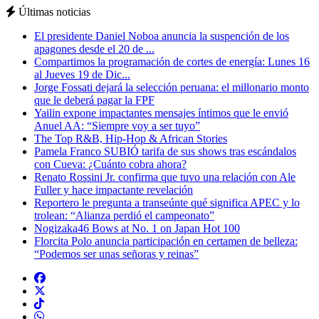
Últimas noticias
El presidente Daniel Noboa anuncia la suspención de los
apagones desde el 20 de ...
Compartimos la programación de cortes de energía: Lunes 16
al Jueves 19 de Dic...
Jorge Fossati dejará la selección peruana: el millonario monto
que le deberá pagar la FPF
Yailin expone impactantes mensajes íntimos que le envió
Anuel AA: “Siempre voy a ser tuyo”
The Top R&B, Hip-Hop & African Stories
Pamela Franco SUBIÓ tarifa de sus shows tras escándalos
con Cueva: ¿Cuánto cobra ahora?
Renato Rossini Jr. confirma que tuvo una relación con Ale
Fuller y hace impactante revelación
Reportero le pregunta a transeúnte qué significa APEC y lo
trolean: “Alianza perdió el campeonato”
Nogizaka46 Bows at No. 1 on Japan Hot 100
Florcita Polo anuncia participación en certamen de belleza:
“Podemos ser unas señoras y reinas”