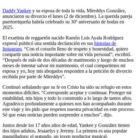
Daddy Yankee
y su esposa de toda la vida, Mireddys González,
anunciaron su divorcio el lunes (2 de diciembre). La querida pareja
puertorriqueña habría celebrado su 30º aniversario de bodas en
2025.
El exartista de reggaetón nacido Ramón Luis Ayala Rodríguez
expresó publicó una sentida declaración en sus
historias de
Instagram
. “Con el corazón lleno de respeto y honestidad, quiero
compartir una noticia importante sobre mi vida personal”, escribió.
“Después de más de dos décadas de matrimonio y luego de muchos
meses de intentar salvar mi matrimonio, el cual compartimos mi
esposa y yo, hoy mis abogados responden a la petición de divorcio
recibida por parte de Mireddys”.
Continuó señalando que su fe en Cristo ha sido su refugio en estos
momentos difíciles. “Corresponde aceptar y continuar. Proteger mi
estabilidad, mis hijos y todo lo construido a lo largo de tantos años.
Agradezco profundamente a quienes nos han acompañado durante
este viaje y les pido que respeten nuestra privacidad en este proceso.
Sé que estas noticias pueden sorprender a muchos”, dijo.
Juntos desde los 17 años años de edad, Yankee y González tienen
dos hijos adultos, Jesaaelys y Jeremy. La primera es una popular
maquilladora; el segundo, un joven productor musical.