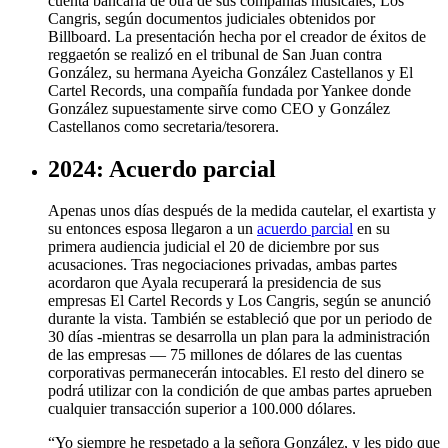
cuenta bancaria de otra de sus compañías musicales, Los
Cangris, según documentos judiciales obtenidos por
Billboard. La presentación hecha por el creador de éxitos de
reggaetón se realizó en el tribunal de San Juan contra
González, su hermana Ayeicha González Castellanos y El
Cartel Records, una compañía fundada por Yankee donde
González supuestamente sirve como CEO y González
Castellanos como secretaria/tesorera.
2024: Acuerdo parcial
Apenas unos días después de la medida cautelar, el exartista y
su entonces esposa llegaron a un
acuerdo parcial
en su
primera audiencia judicial el 20 de diciembre por sus
acusaciones. Tras negociaciones privadas, ambas partes
acordaron que Ayala recuperará la presidencia de sus
empresas El Cartel Records y Los Cangris, según se anunció
durante la vista. También se estableció que por un periodo de
30 días -mientras se desarrolla un plan para la administración
de las empresas — 75 millones de dólares de las cuentas
corporativas permanecerán intocables. El resto del dinero se
podrá utilizar con la condición de que ambas partes aprueben
cualquier transacción superior a 100.000 dólares.
“Yo siempre he respetado a la señora González, y les pido que