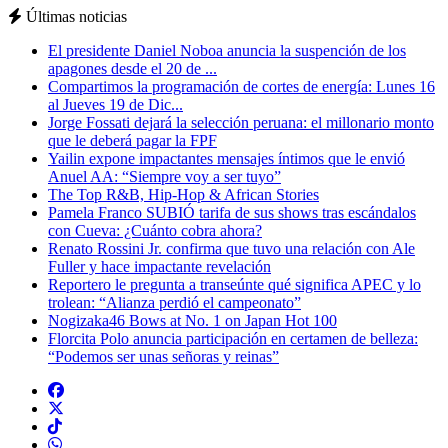
Últimas noticias
El presidente Daniel Noboa anuncia la suspención de los
apagones desde el 20 de ...
Compartimos la programación de cortes de energía: Lunes 16
al Jueves 19 de Dic...
Jorge Fossati dejará la selección peruana: el millonario monto
que le deberá pagar la FPF
Yailin expone impactantes mensajes íntimos que le envió
Anuel AA: “Siempre voy a ser tuyo”
The Top R&B, Hip-Hop & African Stories
Pamela Franco SUBIÓ tarifa de sus shows tras escándalos
con Cueva: ¿Cuánto cobra ahora?
Renato Rossini Jr. confirma que tuvo una relación con Ale
Fuller y hace impactante revelación
Reportero le pregunta a transeúnte qué significa APEC y lo
trolean: “Alianza perdió el campeonato”
Nogizaka46 Bows at No. 1 on Japan Hot 100
Florcita Polo anuncia participación en certamen de belleza:
“Podemos ser unas señoras y reinas”