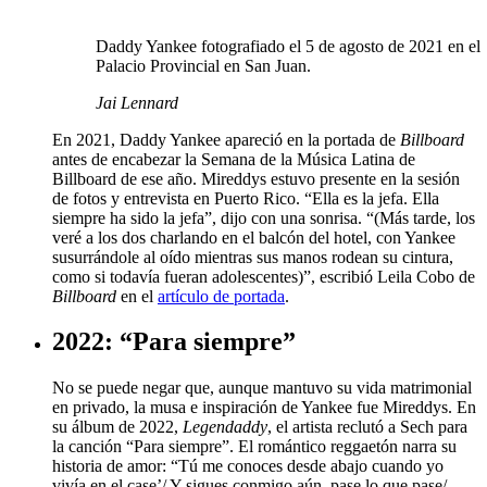
Daddy Yankee fotografiado el 5 de agosto de 2021 en el
Palacio Provincial en San Juan.
Jai Lennard
En 2021, Daddy Yankee apareció en la portada de
Billboard
antes de encabezar la Semana de la Música Latina de
Billboard de ese año. Mireddys estuvo presente en la sesión
de fotos y entrevista en Puerto Rico. “Ella es la jefa. Ella
siempre ha sido la jefa”, dijo con una sonrisa. “(Más tarde, los
veré a los dos charlando en el balcón del hotel, con Yankee
susurrándole al oído mientras sus manos rodean su cintura,
como si todavía fueran adolescentes)”, escribió Leila Cobo de
Billboard
en el
artículo de portada
.
2022: “Para siempre”
No se puede negar que, aunque mantuvo su vida matrimonial
en privado, la musa e inspiración de Yankee fue Mireddys. En
su álbum de 2022,
Legendaddy
, el artista reclutó a Sech para
la canción “Para siempre”. El romántico reggaetón narra su
historia de amor: “Tú me conoces desde abajo cuando yo
vivía en el case’/ Y sigues conmigo aún, pase lo que pase/