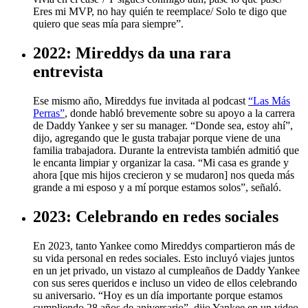
Eres mi MVP, no hay quién te reemplace/ Solo te digo que
quiero que seas mía para siempre”.
2022: Mireddys da una rara
entrevista
Ese mismo año, Mireddys fue invitada al podcast
“Las Más
Perras”
, donde habló brevemente sobre su apoyo a la carrera
de Daddy Yankee y ser su manager. “Donde sea, estoy ahí”,
dijo, agregando que le gusta trabajar porque viene de una
familia trabajadora. Durante la entrevista también admitió que
le encanta limpiar y organizar la casa. “Mi casa es grande y
ahora [que mis hijos crecieron y se mudaron] nos queda más
grande a mi esposo y a mí porque estamos solos”, señaló.
2023: Celebrando en redes sociales
En 2023, tanto Yankee como Mireddys compartieron más de
su vida personal en redes sociales. Esto incluyó viajes juntos
en un jet privado, un vistazo al cumpleaños de Daddy Yankee
con sus seres queridos e incluso un video de ellos celebrando
su aniversario. “Hoy es un día importante porque estamos
cumpliendo 28 años de aniversario”, dijo Yankee en un video